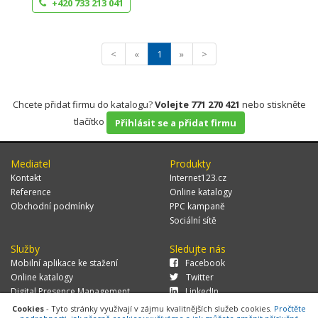
+420 733 213 041
<
«
1
»
>
Chcete přidat firmu do katalogu?
Volejte 771 270 421
nebo stiskněte
tlačítko
Přihlásit se a přidat firmu
Mediatel
Produkty
Kontakt
Internet123.cz
Reference
Online katalogy
Obchodní podmínky
PPC kampaně
Sociální sítě
Služby
Sledujte nás
Mobilní aplikace ke stažení
Facebook
Online katalogy
Twitter
Digital Presence Management
LinkedIn
Více zákazníků
Cookies
- Tyto stránky využívají v zájmu kvalitnějších služeb cookies.
Pročtěte