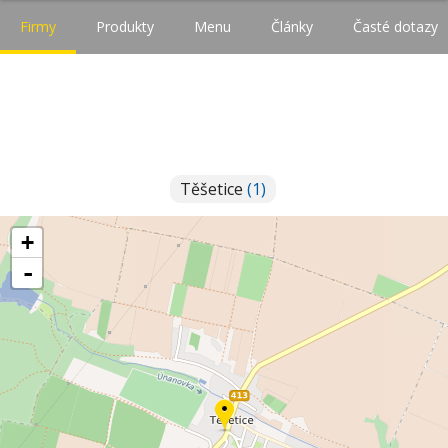
Firmy
Produkty
Menu
Články
Časté dotazy
Těšetice
(1)
+
-