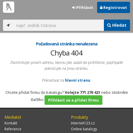
Přihlásit
Registrovat
Hledat
Požadovaná stránka nenalezena
Chyba 404
Zkontrolujte prosím adresu, kterou jste zadali do prohlížeče, popřípadě
pokračujte na jinou stránku.
Pokračovat na
hlavní stranu
.
Chcete přidat firmu do katalogu?
Volejte 771 270 421
nebo stiskněte
tlačítko
Přihlásit se a přidat firmu
Mediatel
Produkty
Kontakt
Internet123.cz
Reference
Online katalogy