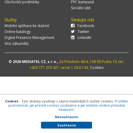
Obchodní podmínky
PPC kampaně
Sociální sítě
Služby
Sledujte nás
Mobilní aplikace ke stažení
Facebook
Online katalogy
Twitter
Digital Presence Management
LinkedIn
Více zákazníků
© 2026 MEDIATEL CZ, s.r.o.,
Za Potokem 46/4, 106 00 Praha 10, tel.:
+420 771 270 421, verze 1.29.0.143,
Cookies
Cookies
- Tyto stránky využívají v zájmu kvalitnějších služeb cookies.
Pročtěte
podrobnosti, jak přesně cookies využíváme a jak můžete změnit příslušná
nastavení.
Nesouhlasím
Souhlasím