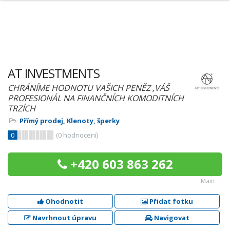
AT INVESTMENTS
CHRÁNÍME HODNOTU VAŠICH PENĚZ ,VÁŠ
PROFESIONÁL NA FINANČNÍCH KOMODITNÍCH
TRZÍCH
Přímý prodej
,
Klenoty, šperky
0
(
0
hodnocení)
+420 603 863 262
Main
Ohodnotit
Přidat fotku
Navrhnout úpravu
Navigovat