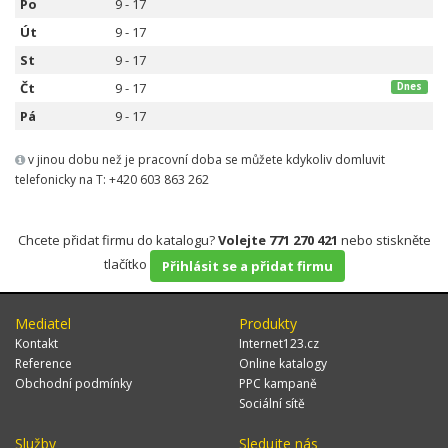
Po
9 - 17
Út
9 - 17
St
9 - 17
Čt
9 - 17
Dnes
Pá
9 - 17
v jinou dobu než je pracovní doba se můžete kdykoliv domluvit
telefonicky na T: +420 603 863 262
Chcete přidat firmu do katalogu?
Volejte 771 270 421
nebo stiskněte
tlačítko
Přihlásit se a přidat firmu
Mediatel
Produkty
Kontakt
Internet123.cz
Reference
Online katalogy
Obchodní podmínky
PPC kampaně
Sociální sítě
Služby
Sledujte nás