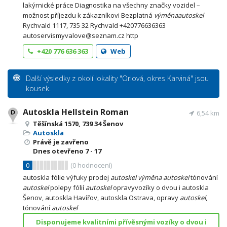
lakýrnické práce Diagnostika na všechny značky vozidel –
možnost příjezdu k zákazníkovi Bezplatná
výměna
autoskel
Rychvald 1117, 735 32 Rychvald +420776636363
autoservismyvalove@seznam.cz http
+420 776 636 363
Web
Další výsledky z okolí lokality "Orlová, okres Karviná" jsou
kousek.
Autoskla Hellstein Roman
6,54 km
Těšínská 1570, 739 34 Šenov
Autoskla
Právě je zavřeno
Dnes otevřeno
7 - 17
0
(
0
hodnocení)
autoskla fólie výfuky prodej
autoskel
výměna
autoskel
tónování
autoskel
polepy fólií
autoskel
opravyvozíky o dvou i autoskla
Šenov, autoskla Havířov, autoskla Ostrava, opravy
autoskel
,
tónování
autoskel
Disponujeme kvalitními přívěsnými vozíky o dvou i