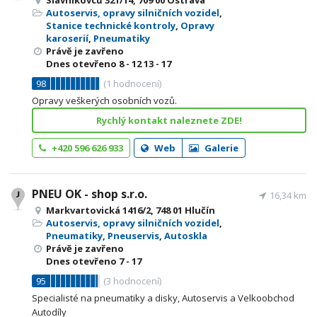
Slavníkovců 321/14, 709 00 Ostrava
Autoservis, opravy silničních vozidel
,
Stanice technické kontroly
,
Opravy
karoserií
,
Pneumatiky
Právě je zavřeno
Dnes otevřeno
8 - 12
13 - 17
98
(
1
hodnocení)
Opravy veškerých osobních vozů.
Rychlý kontakt naleznete ZDE!
+420 596 626 933
Web
Galerie
PNEU OK - shop s.r.o.
16,34 km
Markvartovická 1416/2, 748 01 Hlučín
Autoservis, opravy silničních vozidel
,
Pneumatiky
,
Pneuservis
,
Autoskla
Právě je zavřeno
Dnes otevřeno
7 - 17
95
(
3
hodnocení)
Specialisté na pneumatiky a disky, Autoservis a Velkoobchod
Autodíly