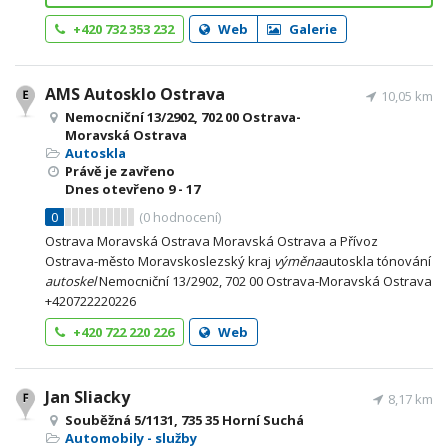
+420 732 353 232
Web
Galerie
AMS Autosklo Ostrava
10,05 km
Nemocniční 13/2902, 702 00 Ostrava-
Moravská Ostrava
Autoskla
Právě je zavřeno
Dnes otevřeno
9 - 17
0
(
0
hodnocení)
Ostrava Moravská Ostrava Moravská Ostrava a Přívoz
Ostrava-město Moravskoslezský kraj
výměna
autoskla tónování
autoskel
Nemocniční 13/2902, 702 00 Ostrava-Moravská Ostrava
+420722220226
+420 722 220 226
Web
Jan Sliacky
8,17 km
Souběžná 5/1131, 735 35 Horní Suchá
Automobily - služby