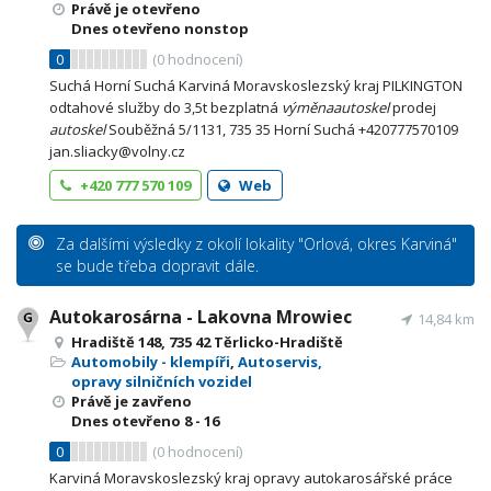
Právě je otevřeno
Dnes otevřeno nonstop
0
(
0
hodnocení)
Suchá Horní Suchá Karviná Moravskoslezský kraj PILKINGTON
odtahové služby do 3,5t bezplatná
výměna
autoskel
prodej
autoskel
Souběžná 5/1131, 735 35 Horní Suchá +420777570109
jan.sliacky@volny.cz
+420 777 570 109
Web
Za dalšími výsledky z okolí lokality "Orlová, okres Karviná"
se bude třeba dopravit dále.
Autokarosárna - Lakovna Mrowiec
14,84 km
Hradiště 148, 735 42 Těrlicko-Hradiště
Automobily - klempíři
,
Autoservis,
opravy silničních vozidel
Právě je zavřeno
Dnes otevřeno
8 - 16
0
(
0
hodnocení)
Karviná Moravskoslezský kraj opravy autokarosářské práce