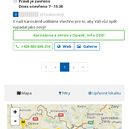
Právě je zavřeno
Dnes otevřeno
7 - 15:30
0
(
0
hodnocení)
V naší karosárně uděláme všechno pro to, aby Váš vůz opět
vypadal jako nový!
Karosárna a servis v Opavě, info ZDE!
+420 603 836 216
Web
Galerie
<
«
1
»
>
Mapa
Filtry
Upřesnit lokalitu
+
-