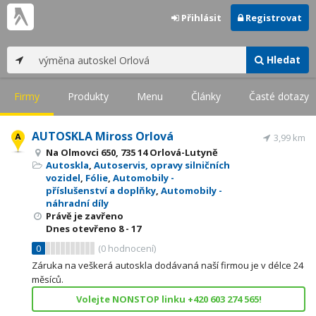
Přihlásit
Registrovat
Hledat
Firmy
Produkty
Menu
Články
Časté dotazy
AUTOSKLA Miross Orlová
3,99 km
Na Olmovci 650, 735 14 Orlová-Lutyně
Autoskla
,
Autoservis, opravy silničních
vozidel
,
Fólie
,
Automobily -
příslušenství a doplňky
,
Automobily -
náhradní díly
Právě je zavřeno
Dnes otevřeno
8 - 17
0
(
0
hodnocení)
Záruka na veškerá autoskla dodávaná naší firmou je v délce 24
měsíců.
Volejte NONSTOP linku +420 603 274 565!