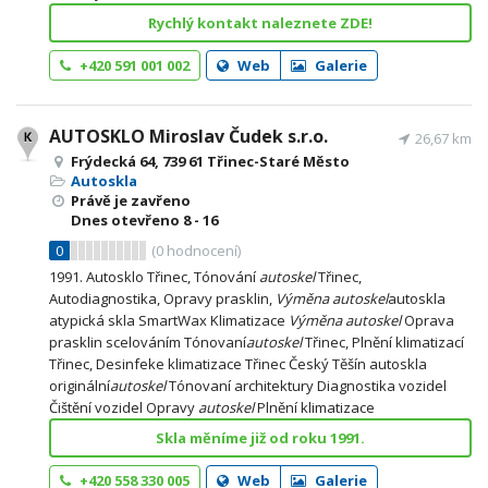
Rychlý kontakt naleznete ZDE!
+420 591 001 002
Web
Galerie
AUTOSKLO Miroslav Čudek s.r.o.
26,67 km
Frýdecká 64, 739 61 Třinec-Staré Město
Autoskla
Právě je zavřeno
Dnes otevřeno
8 - 16
0
(
0
hodnocení)
1991. Autosklo Třinec, Tónování
autoskel
Třinec,
Autodiagnostika, Opravy prasklin,
Výměna
autoskel
autoskla
atypická skla SmartWax Klimatizace
Výměna
autoskel
Oprava
prasklin scelováním Tónovaní
autoskel
Třinec, Plnění klimatizací
Třinec, Desinfeke klimatizace Třinec Český Těšín autoskla
originální
autoskel
Tónovaní architektury Diagnostika vozidel
Čištění vozidel Opravy
autoskel
Plnění klimatizace
Skla měníme již od roku 1991.
+420 558 330 005
Web
Galerie