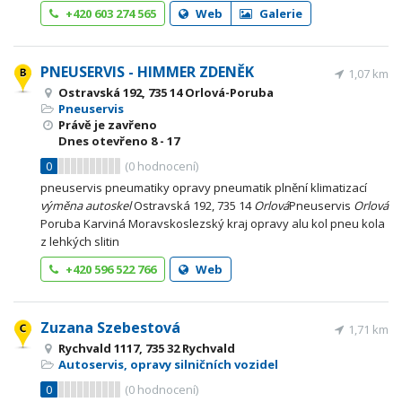
+420 603 274 565
Web
Galerie
PNEUSERVIS - HIMMER ZDENĚK
1,07 km
Ostravská 192, 735 14 Orlová-Poruba
Pneuservis
Právě je zavřeno
Dnes otevřeno
8 - 17
0
(
0
hodnocení)
pneuservis pneumatiky opravy pneumatik plnění klimatizací
výměna
autoskel
Ostravská 192, 735 14
Orlová
Pneuservis
Orlová
Poruba Karviná Moravskoslezský kraj opravy alu kol pneu kola
z lehkých slitin
+420 596 522 766
Web
Zuzana Szebestová
1,71 km
Rychvald 1117, 735 32 Rychvald
Autoservis, opravy silničních vozidel
0
(
0
hodnocení)