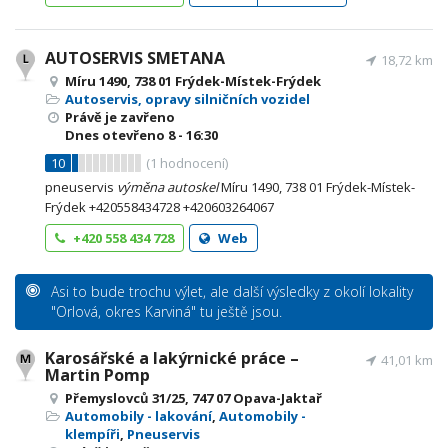
AUTOSERVIS SMETANA
18,72 km
Míru 1490, 738 01 Frýdek-Místek-Frýdek
Autoservis, opravy silničních vozidel
Právě je zavřeno
Dnes otevřeno
8 - 16:30
10
(
1
hodnocení)
pneuservis
výměna
autoskel
Míru 1490, 738 01 Frýdek-Místek-
Frýdek +420558434728 +420603264067
+420 558 434 728
Web
Asi to bude trochu výlet, ale další výsledky z okolí lokality
"Orlová, okres Karviná" tu ještě jsou.
Karosářské a lakýrnické práce –
41,01 km
Martin Pomp
Přemyslovců 31/25, 747 07 Opava-Jaktař
Automobily - lakování
,
Automobily -
klempíři
,
Pneuservis