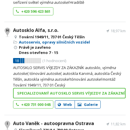
seřízení světel
výměna
autoskel
Hradiště
+420 596 423 861
Autosklo Alfa, s.r.o.
18,97 km
Tovární 1949/11, 737 01 Český Těšín
Autoservis, opravy silničních vozidel
Právě je zavřeno
Dnes otevřeno
7 - 15
18
(
1
hodnocení)
AUTOSKLO SERVIS VÝJEZDY ZA ZÁKAZNÍK autosklo,
výměna
autoskel
, tónování
autoskel
, autoskla Karviná, autoskla Český
Těšín, autoskla
výměna
autoskel
tónování
autoskel
montáž
Tovární 1949/11, 737 01 Český
SPECIALIZOVANÝ AUTOSKLO SERVIS VÝJEZDY ZA ZÁKAZNÍK
+420 731 000 048
Web
Galerie
Auto Vaněk - autoopravna Ostrava
11,82 km