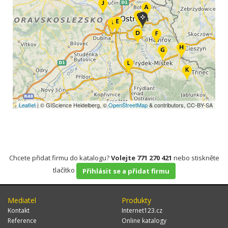
Leaflet
| © GIScience Heidelberg, ©
OpenStreetMap
& contributors, CC-BY-SA
Chcete přidat firmu do katalogu?
Volejte 771 270 421
nebo stiskněte
tlačítko
Přihlásit se a přidat firmu
Mediatel
Produkty
Kontakt
Internet123.cz
Reference
Online katalogy