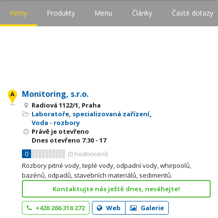
Firmy
Produkty
Menu
Články
Časté dotazy
Monitoring, s.r.o.
Radiová 1122/1, Praha
Laboratoře, specializovaná zařízení
,
Voda - rozbory
Právě je otevřeno
Dnes otevřeno
7:30 - 17
0
(
0
hodnocení)
Rozbory pitné vody, teplé vody, odpadní vody, whirpoolů,
bazénů, odpadů, stavebních materiálů, sedimentů.
Kontaktujte nás ještě dnes, neváhejte!
+420 266 316 272
Web
Galerie