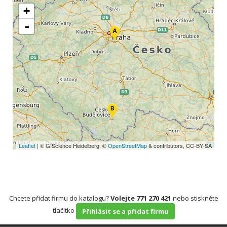
+
-
Leaflet
| © GIScience Heidelberg, ©
OpenStreetMap
& contributors, CC-BY-SA
Chcete přidat firmu do katalogu?
Volejte 771 270 421
nebo stiskněte
tlačítko
Přihlásit se a přidat firmu