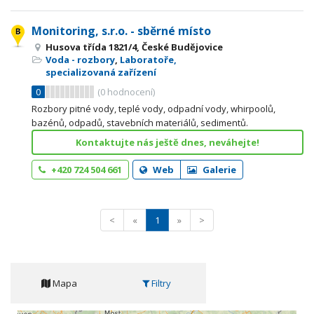
Monitoring, s.r.o. - sběrné místo
Husova třída 1821/4, České Budějovice
Voda - rozbory
,
Laboratoře,
specializovaná zařízení
0
(
0
hodnocení)
Rozbory pitné vody, teplé vody, odpadní vody, whirpoolů,
bazénů, odpadů, stavebních materiálů, sedimentů.
Kontaktujte nás ještě dnes, neváhejte!
+420 724 504 661
Web
Galerie
<
«
1
»
>
Mapa
Filtry