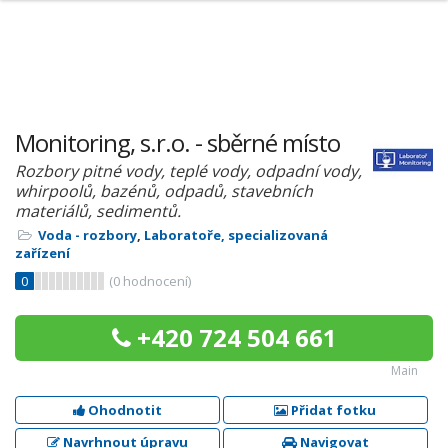
Monitoring, s.r.o. - sběrné místo
Rozbory pitné vody, teplé vody, odpadní vody,
whirpoolů, bazénů, odpadů, stavebních
materiálů, sedimentů.
Voda - rozbory
,
Laboratoře, specializovaná
zařízení
0
(
0
hodnocení)
+420 724 504 661
Main
Ohodnotit
Přidat fotku
Navrhnout úpravu
Navigovat