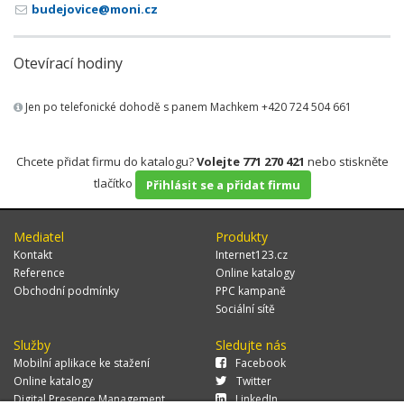
budejovice@moni.cz
Otevírací hodiny
Jen po telefonické dohodě s panem Machkem +420 724 504 661
Chcete přidat firmu do katalogu?
Volejte 771 270 421
nebo stiskněte
tlačítko
Přihlásit se a přidat firmu
Mediatel
Produkty
Kontakt
Internet123.cz
Reference
Online katalogy
Obchodní podmínky
PPC kampaně
Sociální sítě
Služby
Sledujte nás
Mobilní aplikace ke stažení
Facebook
Online katalogy
Twitter
Digital Presence Management
LinkedIn