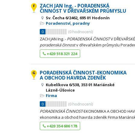
ZACH JAN Ing. - PORADENSKÁ
ČINNOST V DŘEVAŘSKÉM PRŮMYSLU
Sv. Čecha 6/2462, 695 01 Hodonín
Poradenství, poradny
0
(
0
hodnocení)
ZACH JAN Ing. -
PORADENSKÁ
ČINNOST
V DŘEVAŘSKÉM
poradenská
činnost
v dřevařském průmyslu Poraden
+420 518 321 224
PORADENSKÁ ČINNOST-EKONOMIKA
A OBCHOD HAVRDA ZDENĚK
Kubelíkova 6/538, 353 01 Mariánské
Lázně-Úšovice
Firma
0
(
0
hodnocení)
PORADENSKÁ
ČINNOST
-EKONOMIKA A OBCHOD HA
ekonomika a obchod havrda zdeněk Firma Mariánsk
+420 354 606 178