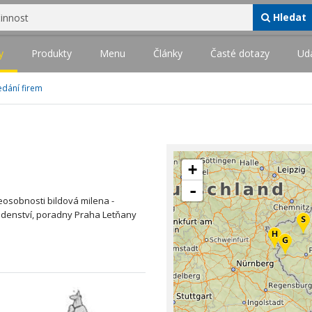
Hledat
y
Produkty
Menu
Články
Časté dotazy
Udá
edání firem
+
-
eosobnosti bildová milena -
adenství, poradny Praha Letňany