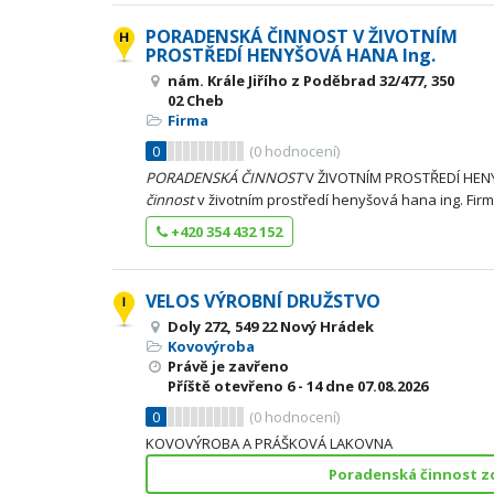
PORADENSKÁ ČINNOST V ŽIVOTNÍM
PROSTŘEDÍ HENYŠOVÁ HANA Ing.
nám. Krále Jiřího z Poděbrad 32/477, 350
02 Cheb
Firma
0
(
0
hodnocení)
PORADENSKÁ
ČINNOST
V ŽIVOTNÍM PROSTŘEDÍ HEN
činnost
v životním prostředí henyšová hana ing. Fi
+420 354 432 152
VELOS VÝROBNÍ DRUŽSTVO
Doly 272, 549 22 Nový Hrádek
Kovovýroba
Právě je zavřeno
Příště otevřeno
6 - 14
dne 07.08.2026
0
(
0
hodnocení)
KOVOVÝROBA A PRÁŠKOVÁ LAKOVNA
Poradenská činnost z