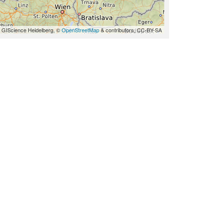
 GIScience Heidelberg, ©
OpenStreetMap
& contributors, CC-BY-SA