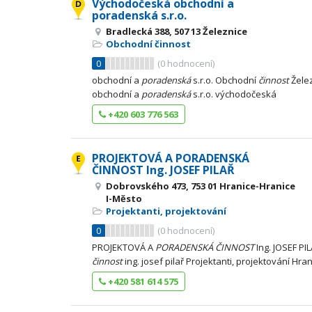
Východočeská obchodní a
poradenská s.r.o.
Bradlecká 388, 507 13 Železnice
Obchodní činnost
0
(
0
hodnocení)
obchodní a
poradenská
s.r.o. Obchodní
činnost
Žele
obchodní a
poradenská
s.r.o. východočeská
+420 603 776 563
PROJEKTOVÁ A PORADENSKÁ
ČINNOST Ing. JOSEF PILAŘ
Dobrovského 473, 753 01 Hranice-Hranice
I-Město
Projektanti, projektování
0
(
0
hodnocení)
PROJEKTOVÁ A
PORADENSKÁ
ČINNOST
Ing. JOSEF PI
činnost
ing. josef pilař Projektanti, projektování Hra
+420 581 614 575