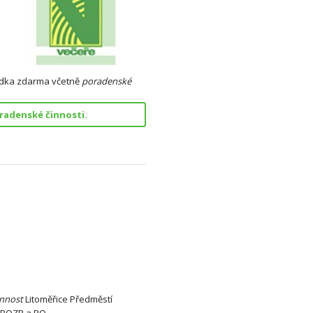
bídka zdarma včetně
poradenské
radenské činnosti.
innost
Litoměřice Předměstí