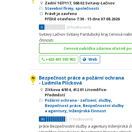
Zadní 167/117, 568 02 Svitavy-Lačnov
Stavební firmy, společnosti
Právě je zavřeno
Příště otevřeno
7:30 - 15
dne 07.08.2026
0
(
0
hodnocení)
Svitavy Lačnov Svitavy Pardubický kraj Cenová na
činnosti
.
Cenová nabídka zdarma včetně po
+420 461 593 902
Web
Bezpečnost práce a požární ochrana
- Ludmila Plicková
Zítkova 4/814, 412 01 Litoměřice-
Předměstí
Požární ochrana - zařízení, služby
,
Bezpečnost práce
,
Bezpečnostní služby
a agentury
,
Inženýrská činnost
90
(
1
hodnocení)
práce Bezpečnostní služby a agentury Inženýrská
č