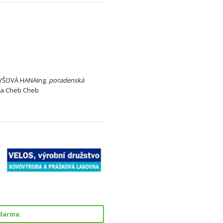
YŠOVÁ HANAIng.
poradenská
rma Cheb Cheb
darma.