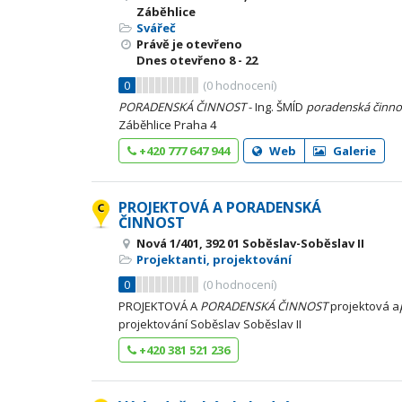
Záběhlice
Svářeč
Právě je otevřeno
Dnes otevřeno
8 - 22
0
(
0
hodnocení)
PORADENSKÁ
ČINNOST
- Ing. ŠMÍD
poradenská
činno
Záběhlice Praha 4
+420 777 647 944
Web
Galerie
PROJEKTOVÁ A PORADENSKÁ
ČINNOST
Nová 1/401, 392 01 Soběslav-Soběslav II
Projektanti, projektování
0
(
0
hodnocení)
PROJEKTOVÁ A
PORADENSKÁ
ČINNOST
projektová a
projektování Soběslav Soběslav II
+420 381 521 236