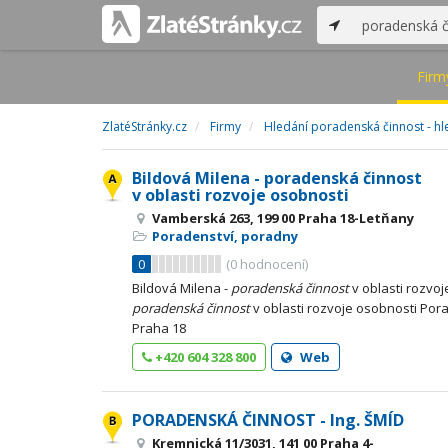
Firm
ZlatéStránky.cz
Firmy
Hledání poradenská činnost - hl
Bildová Milena - poradenská činnost
v oblasti rozvoje osobnosti
Vamberská 263, 199 00 Praha 18-Letňany
Poradenství, poradny
0
(
0
hodnocení)
Bildová Milena -
poradenská
činnost
v oblasti rozvoj
poradenská
činnost
v oblasti rozvoje osobnosti Por
Praha 18
+420 604 328 800
Web
PORADENSKÁ ČINNOST - Ing. ŠMÍD
Kremnická 11/3031, 141 00 Praha 4-