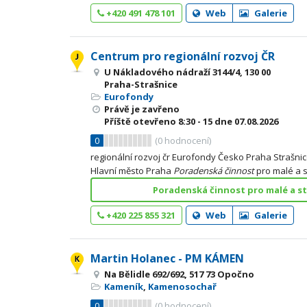
+420 491 478 101
Web
Galerie
Centrum pro regionální rozvoj ČR
U Nákladového nádraží 3144/4, 130 00
Praha-Strašnice
Eurofondy
Právě je zavřeno
Příště otevřeno
8:30 - 15
dne 07.08.2026
0
(
0
hodnocení)
regionální rozvoj čr Eurofondy Česko Praha Strašni
Hlavní město Praha
Poradenská
činnost
pro malé a s
Poradenská činnost pro malé a st
+420 225 855 321
Web
Galerie
Martin Holanec - PM KÁMEN
Na Bělidle 692/692, 517 73 Opočno
Kameník
,
Kamenosochař
0
(
0
hodnocení)