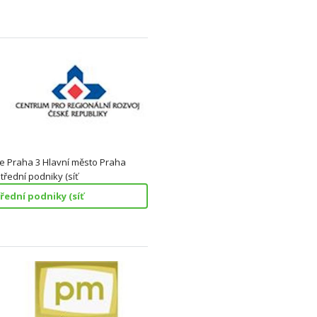
ce Praha 3 Hlavní město Praha
třední podniky (síť
řední podniky (síť