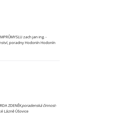
PRŮMYSLU zach jan ing. -
ství, poradny Hodonín Hodonín
VRDA ZDENĚK
poradenská
činnost
-
é Lázně Úšovice