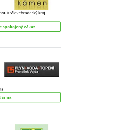
ou Královéhradecký kraj
je spokojený zákaz
a.
darma.