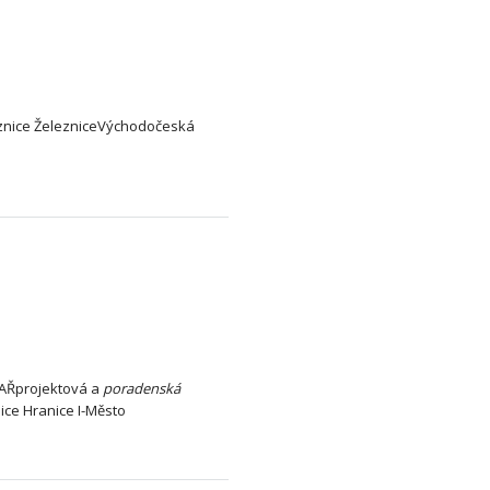
znice ŽelezniceVýchodočeská
LAŘprojektová a
poradenská
nice Hranice I-Město