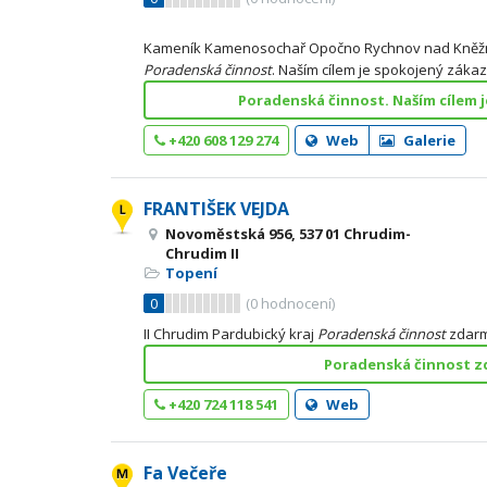
Kameník Kamenosochař Opočno Rychnov nad Kněžn
Poradenská
činnost
. Naším cílem je spokojený zákaz
Poradenská činnost. Naším cílem 
+420 608 129 274
Web
Galerie
FRANTIŠEK VEJDA
Novoměstská 956, 537 01 Chrudim-
Chrudim II
Topení
0
(
0
hodnocení)
II Chrudim Pardubický kraj
Poradenská
činnost
zdarm
Poradenská činnost z
+420 724 118 541
Web
Fa Večeře