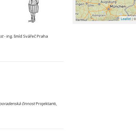
Leaflet
| ©
st
- ing. šmíd Svářeč Praha
poradenská
činnost
Projektanti,