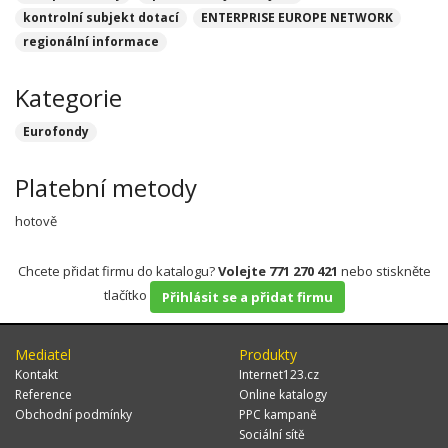
kontrolní subjekt dotací
ENTERPRISE EUROPE NETWORK
regionální informace
Kategorie
Eurofondy
Platební metody
hotově
Chcete přidat firmu do katalogu?
Volejte 771 270 421
nebo stiskněte
tlačítko
Přihlásit se a přidat firmu
Mediatel
Produkty
Kontakt
Internet123.cz
Reference
Online katalogy
Obchodní podmínky
PPC kampaně
Sociální sítě