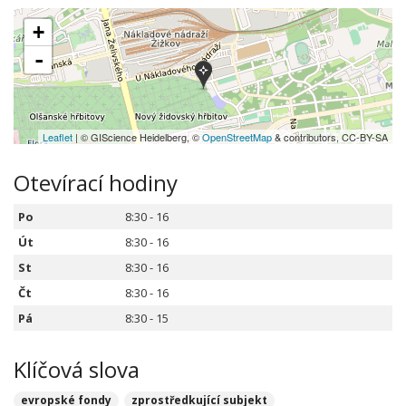
+
-
Leaflet
| © GIScience Heidelberg, ©
OpenStreetMap
& contributors, CC-BY-SA
Otevírací hodiny
Po
8:30 - 16
Út
8:30 - 16
St
8:30 - 16
Čt
8:30 - 16
Pá
8:30 - 15
Klíčová slova
evropské fondy
zprostředkující subjekt