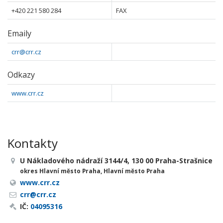
+420 221 580 284
FAX
Emaily
crr@crr.cz
Odkazy
www.crr.cz
Kontakty
U Nákladového nádraží 3144/4, 130 00 Praha-Strašnice
okres Hlavní město Praha, Hlavní město Praha
www.crr.cz
crr@crr.cz
IČ:
04095316