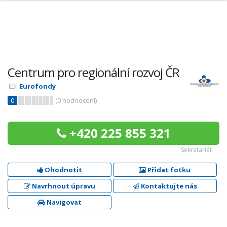
Centrum pro regionální rozvoj ČR
Eurofondy
0
(
0
hodnocení)
+420 225 855 321
Sekretariát
Ohodnotit
Přidat fotku
Navrhnout úpravu
Kontaktujte nás
Navigovat