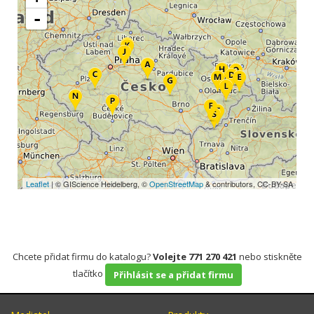
-
Leaflet
| © GIScience Heidelberg, ©
OpenStreetMap
& contributors, CC-BY-SA
Chcete přidat firmu do katalogu?
Volejte 771 270 421
nebo stiskněte
tlačítko
Přihlásit se a přidat firmu