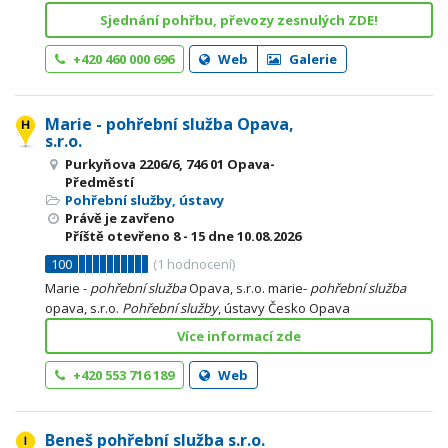
Sjednání pohřbu, převozy zesnulých ZDE!
+420 460 000 696
Web
Galerie
Marie - pohřební služba Opava,
s.r.o.
Purkyňova 2206/6, 746 01 Opava-
Předměstí
Pohřební služby, ústavy
Právě je zavřeno
Příště otevřeno
8 - 15
dne 10.08.2026
100
(
1
hodnocení)
Marie -
pohřební
služba
Opava, s.r.o. marie-
pohřební
služba
opava, s.r.o.
Pohřební
služby
, ústavy Česko Opava
Více informací zde
+420 553 716 189
Web
Beneš pohřební služba s.r.o.