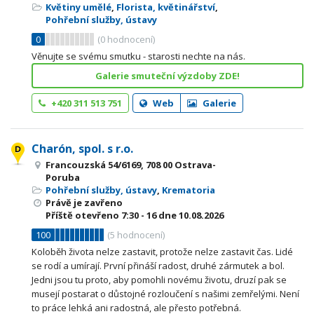
Květiny umělé
,
Florista, květinářství
,
Pohřební služby, ústavy
0
(
0
hodnocení)
Věnujte se svému smutku - starosti nechte na nás.
Galerie smuteční výzdoby ZDE!
+420 311 513 751
Web
Galerie
Charón, spol. s r.o.
Francouzská 54/6169, 708 00 Ostrava-
Poruba
Pohřební služby, ústavy
,
Krematoria
Právě je zavřeno
Příště otevřeno
7:30 - 16
dne 10.08.2026
100
(
5
hodnocení)
Koloběh života nelze zastavit, protože nelze zastavit čas. Lidé
se rodí a umírají. První přináší radost, druhé zármutek a bol.
Jedni jsou tu proto, aby pomohli novému životu, druzí pak se
musejí postarat o důstojné rozloučení s našimi zemřelými. Není
to práce lehká ani radostná, ale přesto potřebná.