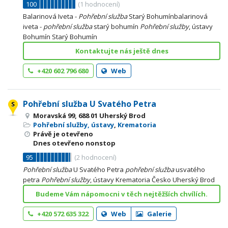
100
(
1
hodnocení)
Balarinová Iveta -
Pohřební
služba
Starý Bohumínbalarinová
iveta -
pohřební
služba
starý bohumín
Pohřební
služby
, ústavy
Bohumín Starý Bohumín
Kontaktujte nás ještě dnes
+420 602 796 680
Web
Pohřební služba U Svatého Petra
Moravská 99, 688 01 Uherský Brod
Pohřební služby, ústavy
,
Krematoria
Právě je otevřeno
Dnes otevřeno nonstop
95
(
2
hodnocení)
Pohřební
služba
U Svatého Petra
pohřební
služba
usvatého
petra
Pohřební
služby
, ústavy Krematoria Česko Uherský Brod
Budeme Vám nápomocni v těch nejtěžších chvílích.
+420 572 635 322
Web
Galerie