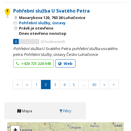
Pohřební služba U Svatého Petra
Masarykova 120, 763 26 Luhačovice
Pohřební služby, ústavy
Právě je otevřeno
Dnes otevřeno nonstop
0
(
0
hodnocení)
Pohřební
služba
U Svatého Petra
pohřební
služba
usvatého
petra
Pohřební
služby
, ústavy Česko Luhačovice
+420 721 226 048
Web
<
«
1
2
3
4
5
...
40
»
>
Mapa
Filtry
+