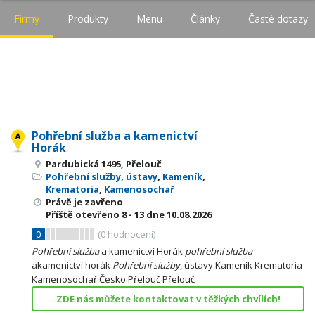
Firmy
Produkty
Menu
Články
Časté dotazy
Pohřební služba a kamenictví
Horák
Pardubická 1495, Přelouč
Pohřební služby, ústavy
,
Kameník
,
Krematoria
,
Kamenosochař
Právě je zavřeno
Příště otevřeno
8 - 13
dne 10.08.2026
0
(
0
hodnocení)
Pohřební
služba
a kamenictví Horák
pohřební
služba
akamenictví horák
Pohřební
služby
, ústavy Kameník Krematoria
Kamenosochař Česko Přelouč Přelouč
ZDE nás můžete kontaktovat v těžkých chvílích!