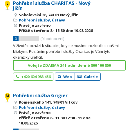
Pohřební služba CHARITAS - Nový
Jičín
Sokolovská 26, 741 01 Nový Jičín
Pohřební služby, ústavy
Právě je zavřeno
Příště otevřeno
8 - 15:30
dne 10.08.2026
0
(
0
hodnocení)
V životě dochází k situacím, kdy se musíme rozloučit s našimi
blízkými. Posláním pohřební služby Charitas je Vám tyto
okamžiky ulehčit.
Volejte ZDARMA 24 hodin denně 800 100 850
+420 604 983 456
Web
Galerie
Pohřební služba Grigier
Komenského 141, 749 01 Vítkov
Pohřební služby, ústavy
Právě je zavřeno
Příště otevřeno
8 - 11:30
12:30 - 15
dne
10.08.2026