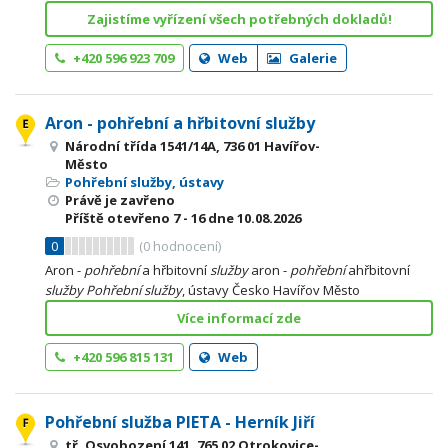
Zajistíme vyřízení všech potřebných dokladů!
+420 596 923 709
Web
Galerie
Aron - pohřební a hřbitovní služby
Národní třída 1541/14A, 736 01 Havířov-
Město
Pohřební služby, ústavy
Právě je zavřeno
Příště otevřeno
7 - 16
dne 10.08.2026
0
(
0
hodnocení)
Aron -
pohřební
a hřbitovní
služby
aron -
pohřební
ahřbitovní
služby
Pohřební
služby
, ústavy Česko Havířov Město
Více informací zde
+420 596 815 131
Web
Pohřební služba PIETA - Herník Jiří
tř. Osvobození 141, 765 02 Otrokovice-