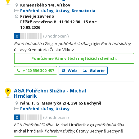
Komenského 141, Vítkov
Pohřební služby, ústavy
,
Krematoria
Právě je zavřeno
Příště otevřeno
8 - 11:30
12:30 - 15
dne
10.08.2026
0
(
0
hodnocení)
Pohřební
služba
Grigier
pohřební
služba
grigier
Pohřební
služby
,
ústavy Krematoria Česko Vítkov
Pomůžeme Vám v těch nejtěžších chvílích.
+420 556 300 437
Web
Galerie
AGA Pohřební Služba - Michal
Hrnčiarik
nám. T. G. Masaryka 214, 391 65 Bechyně
Pohřební služby, ústavy
0
(
0
hodnocení)
AGA
Pohřební
Služba
- Michal Hrnčiarik aga
pohřební
služba
-
michal hrnčiarik
Pohřební
služby
, ústavy Bechyně Bechyně