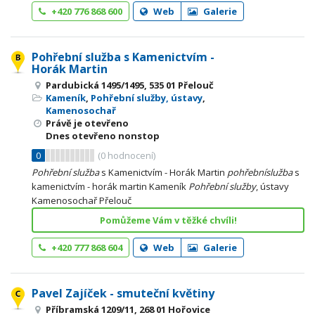
+420 776 868 600
Web
Galerie
Pohřební služba s Kamenictvím -
Horák Martin
Pardubická 1495/1495, 535 01 Přelouč
Kameník
,
Pohřební služby, ústavy
,
Kamenosochař
Právě je otevřeno
Dnes otevřeno nonstop
0
(
0
hodnocení)
Pohřební
služba
s Kamenictvím - Horák Martin
pohřební
služba
s
kamenictvím - horák martin Kameník
Pohřební
služby
, ústavy
Kamenosochař Přelouč
Pomůžeme Vám v těžké chvíli!
+420 777 868 604
Web
Galerie
Pavel Zajíček - smuteční květiny
Příbramská 1209/11, 268 01 Hořovice