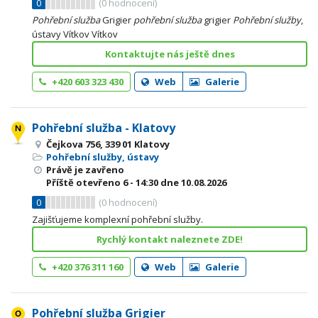
0
(
0
hodnocení)
Pohřební
služba
Grigier
pohřební
služba
grigier
Pohřební
služby
,
ústavy Vítkov Vítkov
Kontaktujte nás ještě dnes
+420 603 323 430
Web
Galerie
Pohřební služba - Klatovy
Čejkova 756, 339 01 Klatovy
Pohřební služby, ústavy
Právě je zavřeno
Příště otevřeno
6 - 14:30
dne 10.08.2026
0
(
0
hodnocení)
Zajišťujeme komplexní pohřební služby.
Rychlý kontakt naleznete ZDE!
+420 376 311 160
Web
Galerie
Pohřební služba Grigier