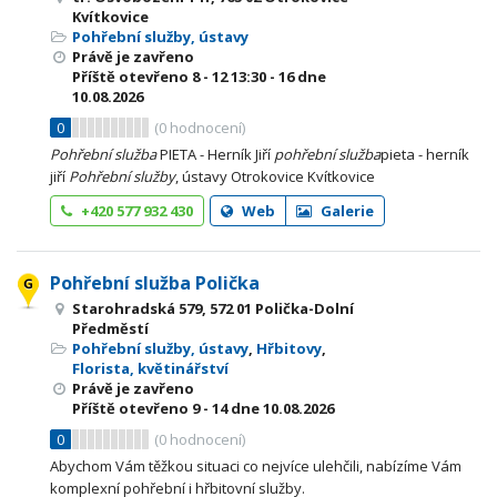
Kvítkovice
Pohřební služby, ústavy
Právě je zavřeno
Příště otevřeno
8 - 12
13:30 - 16
dne
10.08.2026
0
(
0
hodnocení)
Pohřební
služba
PIETA - Herník Jiří
pohřební
služba
pieta - herník
jiří
Pohřební
služby
, ústavy Otrokovice Kvítkovice
+420 577 932 430
Web
Galerie
Pohřební služba Polička
Starohradská 579, 572 01 Polička-Dolní
Předměstí
Pohřební služby, ústavy
,
Hřbitovy
,
Florista, květinářství
Právě je zavřeno
Příště otevřeno
9 - 14
dne 10.08.2026
0
(
0
hodnocení)
Abychom Vám těžkou situaci co nejvíce ulehčili, nabízíme Vám
komplexní pohřební i hřbitovní služby.