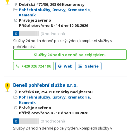
Debřská 470/30, 293 06 Kosmonosy
Pohřební služby, ústavy
,
Krematoria
,
Kameník
Právě je zavřeno
Příště otevřeno
8 - 14
dne 10.08.2026
0
(
0
hodnocení)
Služby 24 hodin denně po celý týden, kompletní služby v
pohřebnictví.
Služby 24 hodin denně po celý týden.
+420 326 724 196
Web
Galerie
Beneš pohřební služba s.r.o.
Pražská 68, 294 71 Benátky nad Jizerou
Pohřební služby, ústavy
,
Krematoria
,
Kameník
Právě je zavřeno
Příště otevřeno
8 - 16
dne 10.08.2026
0
(
0
hodnocení)
Služby 24 hodin denně po celý týden, kompletní služby v