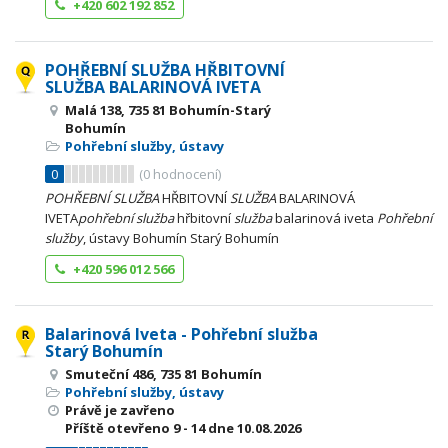
+420 602 192 852
POHŘEBNÍ SLUŽBA HŘBITOVNÍ
SLUŽBA BALARINOVÁ IVETA
Malá 138, 735 81 Bohumín-Starý
Bohumín
Pohřební služby, ústavy
0
(
0
hodnocení)
POHŘEBNÍ
SLUŽBA
HŘBITOVNÍ
SLUŽBA
BALARINOVÁ
IVETA
pohřební
služba
hřbitovní
služba
balarinová iveta
Pohřební
služby
, ústavy Bohumín Starý Bohumín
+420 596 012 566
Balarinová Iveta - Pohřební služba
Starý Bohumín
Smuteční 486, 735 81 Bohumín
Pohřební služby, ústavy
Právě je zavřeno
Příště otevřeno
9 - 14
dne 10.08.2026