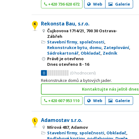
+420 736 620 672
Web
Galerie
Rekonsta Bau, s.r.o.
Čujkovova 1714/21, 700 30 Ostrava-
Zábřeh
Stavební firmy, společnosti
,
Rekonstrukce bytu, domu
,
Zateplování
,
Sádrokartonář
,
Obkladač
,
Zedník
Právě je otevřeno
Dnes otevřeno
8 - 16
0
(
0
hodnocení)
Rekonstrukce domů a bytových jader.
Kontaktujte nás ještě dnes
+420 607 953 110
Web
Galerie
Adamostav s.r.o.
Mírová 487, Adamov
Stavební firmy, společnosti
,
Obkladač
,
Podlahové krytiny, podlahoviny
,
Dveře,