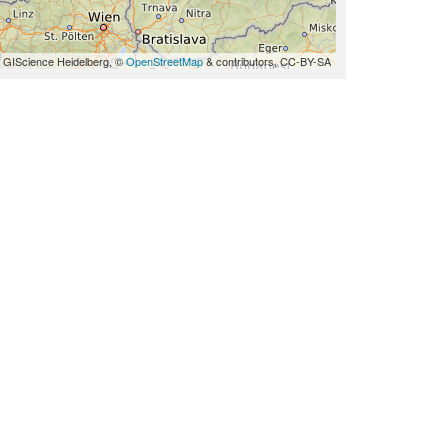
 GIScience Heidelberg, ©
OpenStreetMap
& contributors, CC-BY-SA