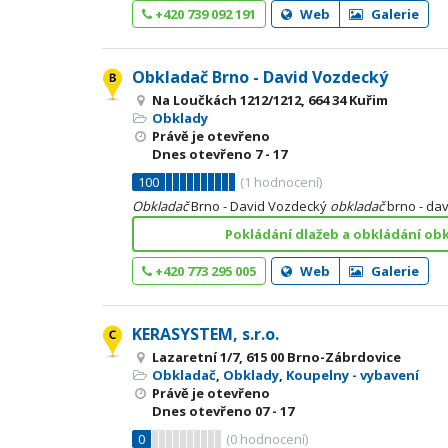
+420 739 092 191
Web
Galerie
Obkladač Brno - David Vozdecký
Na Loučkách 1212/1212, 664 34 Kuřim
Obklady
Právě je otevřeno
Dnes otevřeno
7 - 17
100
(
1
hodnocení)
Obkladač
Brno - David Vozdecký
obkladač
brno - da
Pokládání dlažeb a obkládání obk
+420 773 295 005
Web
Galerie
KERASYSTEM, s.r.o.
Lazaretní 1/7, 615 00 Brno-Zábrdovice
Obkladač
,
Obklady
,
Koupelny - vybavení
Právě je otevřeno
Dnes otevřeno
07 - 17
0
(
0
hodnocení)