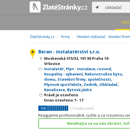
Firm
ZlatéStránky.cz
Firmy
Hledání obkladač - hledání fire
Beran - instalatérství s.r.o.
Moskevská 515/52, 101 00 Praha 10-
Vršovice
Instalatér
,
Plyn - instalace, rozvod
,
Koupelny - vybavení
,
Rekonstrukce bytu,
domu
,
Stavební firmy, společnosti
,
Plynové spotřebiče
,
Zedník
,
Obkladač
,
Kanalizace
,
Bytová jádra
Právě je otevřeno
Dnes otevřeno
7 - 17
100
(
1
hodnocení)
Reagujeme profesionálně, rychle a za rozumnou ce
Neváhejte se na nás obrátit, in