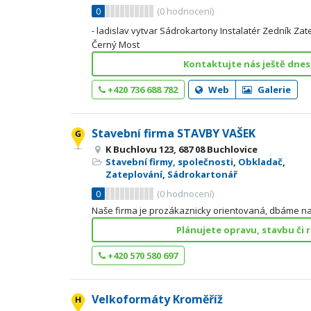
0
(
0
hodnocení)
- ladislav vytvar Sádrokartony Instalatér Zedník Za
Černý Most
Kontaktujte nás ještě dnes
+420 736 688 782
Web
Galerie
Stavební firma STAVBY VAŠEK
K Buchlovu 123, 687 08 Buchlovice
Stavební firmy, společnosti
,
Obkladač
,
Zateplování
,
Sádrokartonář
0
(
0
hodnocení)
Naše firma je prozákaznicky orientovaná, dbáme na to
Plánujete opravu, stavbu či 
+420 570 580 697
Velkoformáty Kroměříž