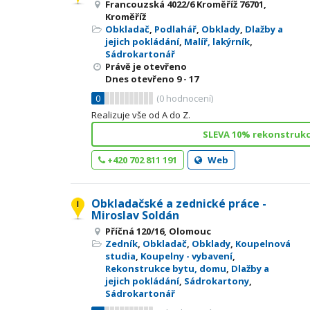
Francouzská 4022/6 Kroměříž 76701,
Kroměříž
Obkladač
,
Podlahář
,
Obklady
,
Dlažby a
jejich pokládání
,
Malíř, lakýrník
,
Sádrokartonář
Právě je otevřeno
Dnes otevřeno
9 - 17
0
(
0
hodnocení)
Realizuje vše od A do Z.
SLEVA 10% rekonstrukc
+420 702 811 191
Web
Obkladačské a zednické práce -
Miroslav Soldán
Příčná 120/16, Olomouc
Zedník
,
Obkladač
,
Obklady
,
Koupelnová
studia
,
Koupelny - vybavení
,
Rekonstrukce bytu, domu
,
Dlažby a
jejich pokládání
,
Sádrokartony
,
Sádrokartonář