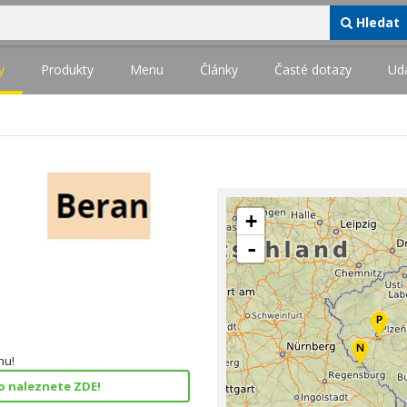
Hledat
y
Produkty
Menu
Články
Časté dotazy
Udá
m
+
-
nu!
fo naleznete ZDE!