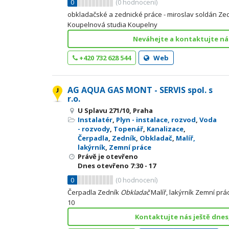
0
(
0
hodnocení)
obkladačské a zednické práce - miroslav soldán Ze
Koupelnová studia Koupelny
Neváhejte a kontaktujte nás
+420 732 628 544
Web
AG AQUA GAS MONT - SERVIS spol. s
r.o.
U Splavu 271/10, Praha
Instalatér
,
Plyn - instalace, rozvod
,
Voda
- rozvody
,
Topenář
,
Kanalizace
,
Čerpadla
,
Zedník
,
Obkladač
,
Malíř,
lakýrník
,
Zemní práce
Právě je otevřeno
Dnes otevřeno
7:30 - 17
0
(
0
hodnocení)
Čerpadla Zedník
Obkladač
Malíř, lakýrník Zemní pr
10
Kontaktujte nás ještě dnes