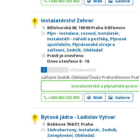
+420 603 255 063
Web
Galerie
Instalatérství Zehrer
Bělohorská 60, 169 00 Praha 6-Břevnov
Plyn - instalace, rozvod
,
Instalatér
,
Instalatéři - nářadí a potřeby
,
Plynové
spotřebiče
,
Plynárenské stroje a
zařízení
,
Zedník
,
Obkladač
Právě je otevřeno
Dnes otevřeno
8 - 18
0
(
0
hodnocení)
zařízení Zedník
Obkladač
Česko Praha Břevnov Pra
Instalatérské a plynařské práce s
+420 602 332 950
Web
Galerie
Bytová jádra - Ladislav Vytvar
Bobkova 704/37, Praha
Sádrokartony
,
Instalatér
,
Zedník
,
Zateplování
,
Obkladač