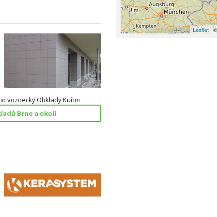
Leaflet
| ©
vid vozdecký Obklady Kuřim
ladů Brno a okolí