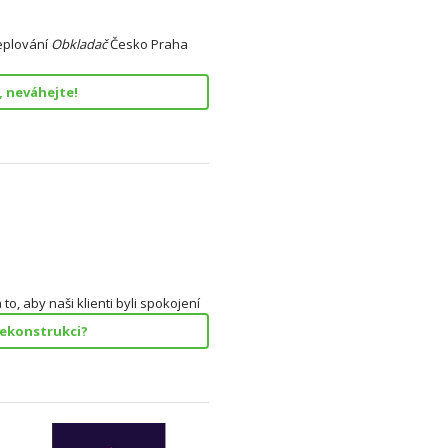
teplování
Obkladač
Česko Praha
, neváhejte!
, aby naši klienti byli spokojení
rekonstrukci?