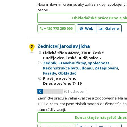
Naším hlavním cílem je, aby zákazník byl spokojený s
cenou.
Obkladačské práce Brno a oko
+420 773 295 005
Web
Galerie
Zednictví Jaroslav Jícha
Lidická třída 442/68, 370 01 České
Budějovice-České Budějovice 7
Zedník
,
Stavební firmy, společnosti
,
Rekonstrukce bytu, domu
,
Zateplování
,
Fasády
,
Obkladač
Právě je otevřeno
Dnes otevřeno
7 - 19
0
(
0
hodnocení)
Zednictví pracuje velmi kvalitně a zodpovědně. Na m
1992 a za ta léta jsem získali mnoho zkušeností a s
nám rádi vracejí.
Kontaktujte nás ještě dnes