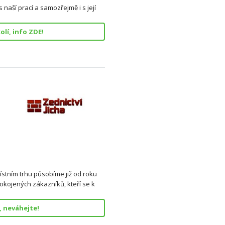
 naší prací a samozřejmě i s její
lí, info ZDE!
ístním trhu působíme již od roku
pokojených zákazníků, kteří se k
, neváhejte!