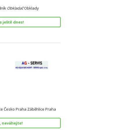
dník
Obkladač
Obklady
 ještě dnes!
áce Česko Praha Záběhlice Praha
, neváhejte!