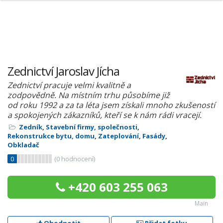
Zednictví Jaroslav Jícha
Zednictví pracuje velmi kvalitně a
zodpovědně. Na místním trhu působíme již
od roku 1992 a za ta léta jsem získali mnoho zkušeností
a spokojených zákazníků, kteří se k nám rádi vracejí.
Zedník
,
Stavební firmy, společnosti
,
Rekonstrukce bytu, domu
,
Zateplování
,
Fasády
,
Obkladač
0
(
0
hodnocení)
+420 603 255 063
Main