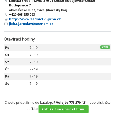
Lidická třída 442/68, 370 01 České Budějovice-České
Budějovice 7
okres České Budějovice, Jihočeský kraj
+420 603 255 063
http://www.zednictvi-jicha.cz
jicha.jaroslav@seznam.cz
Otevírací hodiny
Po
7 - 19
Dnes
Út
7 - 19
St
7 - 19
Čt
7 - 19
Pá
7 - 19
So
7 - 19
Chcete přidat firmu do katalogu?
Volejte 771 270 421
nebo stiskněte
tlačítko
Přihlásit se a přidat firmu