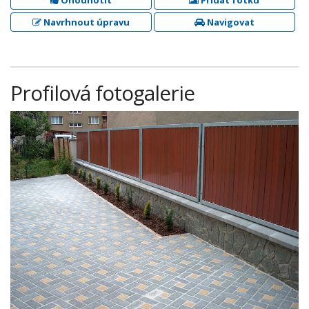
Ohodnotit
Přidat fotku
Navrhnout úpravu
Navigovat
Profilová fotogalerie