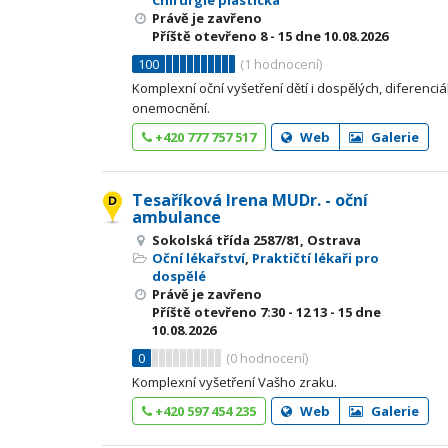
Chirurgie plastická
Právě je zavřeno
Příště otevřeno
8 - 15
dne 10.08.2026
100
(
1
hodnocení)
Komplexní oční vyšetření dětí i dospělých, diferenciá
onemocnění.
+420 777 757 517
Web
Galerie
Tesaříková Irena MUDr. - oční
ambulance
Sokolská třída 2587/81, Ostrava
Oční lékařství
,
Praktičtí lékaři pro
dospělé
Právě je zavřeno
Příště otevřeno
7:30 - 12
13 - 15
dne
10.08.2026
0
(
0
hodnocení)
Komplexní vyšetření Vašho zraku.
+420 597 454 235
Web
Galerie