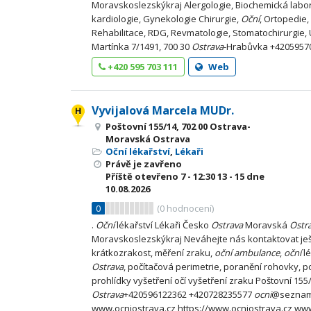
Moravskoslezskýkraj Alergologie, Biochemická labo
kardiologie, Gynekologie Chirurgie,
Oční
, Ortopedie, 
Rehabilitace, RDG, Revmatologie, Stomatochirurgie, 
Martínka 7/1491, 700 30
Ostrava
-Hrabůvka +4205957
+420 595 703 111
Web
Vyvijalová Marcela MUDr.
Poštovní 155/14, 702 00 Ostrava-
Moravská Ostrava
Oční lékařství
,
Lékaři
Právě je zavřeno
Příště otevřeno
7 - 12:30
13 - 15
dne
10.08.2026
0
(
0
hodnocení)
.
Oční
lékařství Lékaři Česko
Ostrava
Moravská
Ostr
Moravskoslezskýkraj Neváhejte nás kontaktovat ješ
krátkozrakost, měření zraku,
oční
ambulance
,
oční
l
Ostrava
, počítačová perimetrie, poranění rohovky, p
prohlídky vyšetření očí vyšetření zraku Poštovní 155
Ostrava
+420596122362 +420728235577
ocni
@seznam.
www.ocniostrava.cz https://www.ocniostrava.cz ww