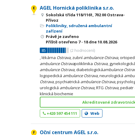
AGEL Hornická poliklinika s.r.o.
Sokolská třída 118/1161, 702 00 Ostrava-
Přívoz
Polikliniky, sdružená ambulantní
zařízení
Právě je zavřeno
Příště otevřeno
7 - 18
dne 10.08.2026
85
(
2
hodnocení)
, lékárna
Ostrava
, zubní
ambulance
Ostrava
, ortope
ambulance
Ostrava
poliklinika
Ostrava
, gynekologick
ambulance
Ostrava
, diabetologická
ambulance
Ostra
logopedická
ambulance
Ostrava
, neurologická
ambu
Ostrava
, psychiatrická
ambulance
Ostrava
, psycholo
urologická
ambulance
Ostrava
, RTG
Ostrava
, pediatr
klinická biochemie
Akreditované zdravotnick
+420 597 454 111
Web
Oční centrum AGEL s.r.o.