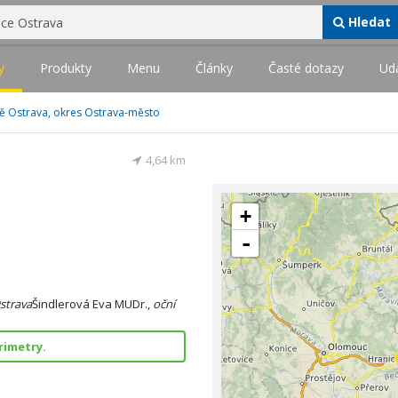
Hledat
y
Produkty
Menu
Články
Časté dotazy
Udá
tě Ostrava, okres Ostrava-město
4,64 km
+
-
strava
Šindlerová Eva MUDr.,
oční
rimetry.