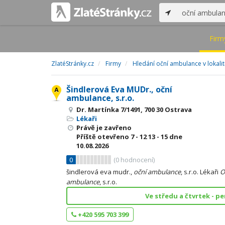
Firm
ZlatéStránky.cz
Firmy
Hledání oční ambulance v lokali
Šindlerová Eva MUDr., oční
ambulance, s.r.o.
Dr. Martínka 7/1491, 700 30 Ostrava
Lékaři
Právě je zavřeno
Příště otevřeno
7 - 12
13 - 15
dne
10.08.2026
0
(
0
hodnocení)
šindlerová eva mudr.,
oční
ambulance
, s.r.o. Lékaři
O
ambulance
, s.r.o.
Ve středu a čtvrtek - pe
+420 595 703 399