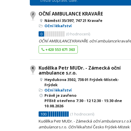
třeba dopravit dále.
OČNÍ AMBULANCE KRAVAŘE
Náměstí 35/397, 747 21 Kravaře
Oční lékařství
0
(
0
hodnocení)
OČNÍ
AMBULANCE
KRAVAŘE
oční
ambulance
kravař
+420 553 671 363
Kudělka Petr MUDr. - Zámecká oční
ambulance s.r.o.
Heydukova 3502, 738 01 Frýdek-Místek-
Frýdek
Oční lékařství
Právě je zavřeno
Příště otevřeno
7:30 - 12
12:30 - 15:30
dne
10.08.2026
100
(
1
hodnocení)
Kudělka Petr MUDr. - Zámecká
oční
ambulance
s.r.o
ambulance
s.r.o.
Oční
lékařství Česko Frýdek-Místek