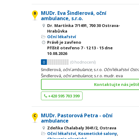
MUDr. Eva Šindlerová, oční
ambulance, s.r.o.
Dr. Martínka 7/1491, 700 30 Ostrava-
Hrabůvka
Oční lékařství
Právě je zavřeno
Příště otevřeno
7 - 12
13 - 15
dne
10.08.2026
0
(
0
hodnocení)
šindlerová,
oční
ambulance
, s.r.o.
Oční
lékařství
Ostr
Šindlerová,
oční
ambulance
, s.r.o. mudr. eva
Kontaktujte nás ješt
+420 595 703 399
MUDr. Pastorová Petra - oční
ambulance
Zdeňka Chalabaly 3041/2, Ostrava
Oční lékařství
,
Kosmetické salony
,