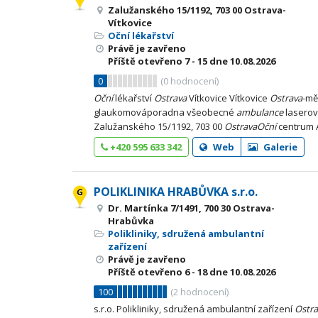
Zalužanského 15/1192, 703 00 Ostrava-
Vítkovice
Oční lékařství
Právě je zavřeno
Příště otevřeno
7 - 15
dne 10.08.2026
0
(
0
hodnocení)
Oční
lékařství
Ostrava
Vítkovice Vítkovice
Ostrava
-mě
glaukomováporadna všeobecné
ambulance
laserov
Zalužanského 15/1192, 703 00
Ostrava
Oční
centrum A
+420 595 633 342
Web
Galerie
POLIKLINIKA HRABŮVKA s.r.o.
Dr. Martínka 7/1491, 700 30 Ostrava-
Hrabůvka
Polikliniky, sdružená ambulantní
zařízení
Právě je zavřeno
Příště otevřeno
6 - 18
dne 10.08.2026
100
(
2
hodnocení)
s.r.o. Polikliniky, sdružená ambulantní zařízení
Ostra