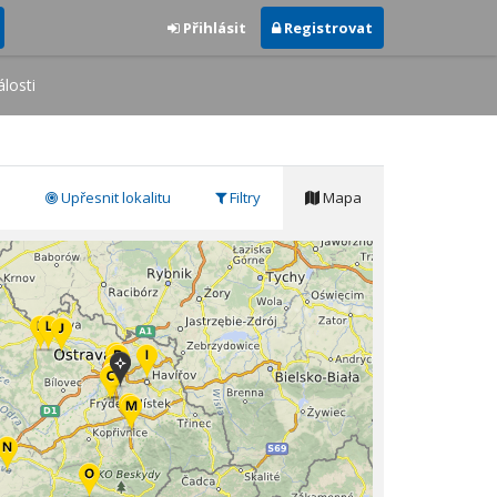
Přihlásit
Registrovat
losti
Upřesnit lokalitu
Filtry
Mapa