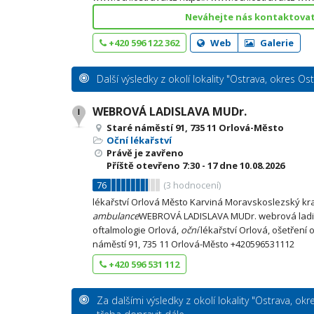
Neváhejte nás kontaktovat 
+420 596 122 362
Web
Galerie
Další výsledky z okolí lokality "Ostrava, okres O
WEBROVÁ LADISLAVA MUDr.
Staré náměstí 91, 735 11 Orlová-Město
Oční lékařství
Právě je zavřeno
Příště otevřeno
7:30 - 17
dne 10.08.2026
76
(
3
hodnocení)
lékařství Orlová Město Karviná Moravskoslezský kr
ambulance
WEBROVÁ LADISLAVA MUDr. webrová ladi
oftalmologie Orlová,
oční
lékařství Orlová, ošetření 
náměstí 91, 735 11 Orlová-Město +420596531112
+420 596 531 112
Za dalšími výsledky z okolí lokality "Ostrava, o