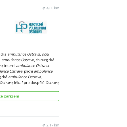
4,08 km
dická
ambulance
Ostrava
,
oční
á
ambulance
Ostrava
, chirurgická
va
, interní
ambulance
Ostrava
,
lance
Ostrava
, plícní
ambulance
gická
ambulance
Ostrava
,
Ostrava
, lékař pro dospělé
Ostrava
,
é zařízení
2,17 km