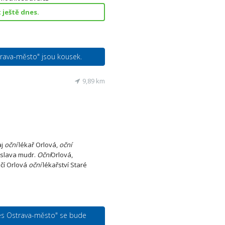
ještě dnes.
strava-město" jsou kousek.
9,89 km
aj
oční
lékař Orlová,
oční
slava mudr.
Oční
Orlová,
očí Orlová
oční
lékařství Staré
kres Ostrava-město" se bude