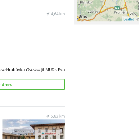
4,64 km
Leaflet
| ©
ava
Hrabůvka
Ostrava
-JihMUDr. Eva
ě dnes
5,83 km