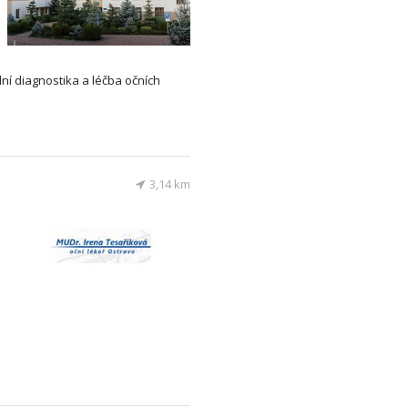
lní diagnostika a léčba očních
3,14 km