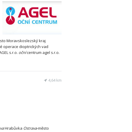
sto Moravskoslezský kraj
é operace dioptrických vad
GEL s.r.o.
oční
centrum agel s.r.o.
4,64 km
va
Hrabůvka
Ostrava
-město