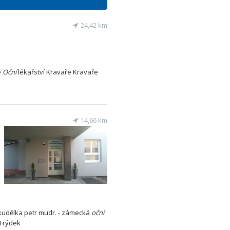
24,42 km
e
Oční
lékařství Kravaře Kravaře
14,66 km
.kudělka petr mudr. - zámecká
oční
 Frýdek