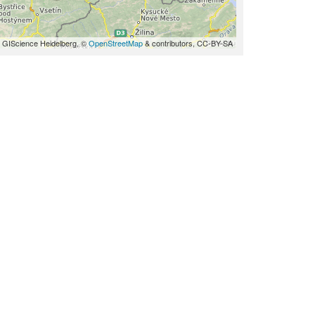
 GIScience Heidelberg, ©
OpenStreetMap
& contributors, CC-BY-SA