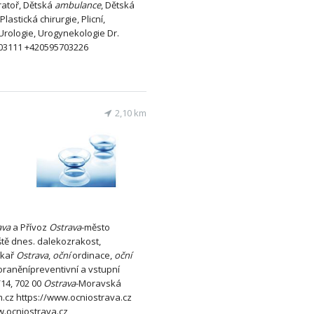
ratoř, Dětská
ambulance
, Dětská
Plastická chirurgie, Plicní,
Urologie, Urogynekologie Dr.
03111 +420595703226
2,10 km
ava
a Přívoz
Ostrava
-město
tě dnes. dalekozrakost,
ékař
Ostrava
,
oční
ordinace,
oční
oraněnípreventivní a vstupní
/14, 702 00
Ostrava
-Moravská
cz https://www.ocniostrava.cz
w.ocniostrava.cz