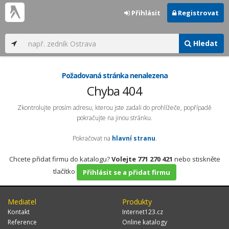
Přihlásit
Registrovat
Hledat
Požadovaná stránka nenalezena
Chyba 404
Zkontrolujte prosím adresu, kterou jste zadali do prohlížeče, popřípadě
pokračujte na jinou stránku.
Pokračovat na
hlavní stranu
.
Chcete přidat firmu do katalogu?
Volejte 771 270 421
nebo stiskněte
tlačítko
Přihlásit se a přidat firmu
Mediatel
Produkty
Kontakt
Internet123.cz
Reference
Online katalogy