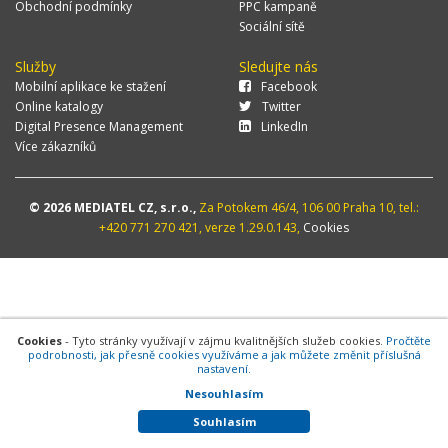
Obchodní podmínky
PPC kampaně
Sociální sítě
Služby
Sledujte nás
Mobilní aplikace ke stažení
Facebook
Online katalogy
Twitter
Digital Presence Management
LinkedIn
Více zákazníků
© 2026 MEDIATEL CZ, s.r.o.,
Za Potokem 46/4, 106 00 Praha 10, tel.:
+420 771 270 421, verze 1.29.0.143,
Cookies
Cookies
- Tyto stránky využívají v zájmu kvalitnějších služeb cookies.
Pročtěte
podrobnosti, jak přesně cookies využíváme a jak můžete změnit příslušná
nastavení.
Nesouhlasím
Souhlasím