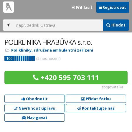
Přihlásit
Registrovat
Hledat
POLIKLINIKA HRABŮVKA s.r.o.
Polikliniky, sdružená ambulantní zařízení
100
(
2
hodnocení)
+420 595 703 111
spojovatelka
Ohodnotit
Přidat fotku
Navrhnout úpravu
Kontaktujte nás
Navigovat