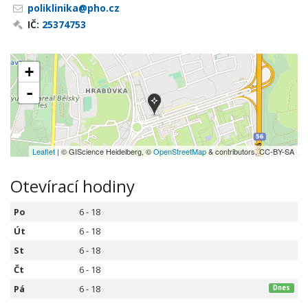
poliklinika@pho.cz
IČ:
25374753
+
-
Leaflet
| © GIScience Heidelberg, ©
OpenStreetMap
& contributors, CC-BY-SA
Otevírací hodiny
Po
6 - 18
Út
6 - 18
St
6 - 18
Čt
6 - 18
Pá
6 - 18
Dnes