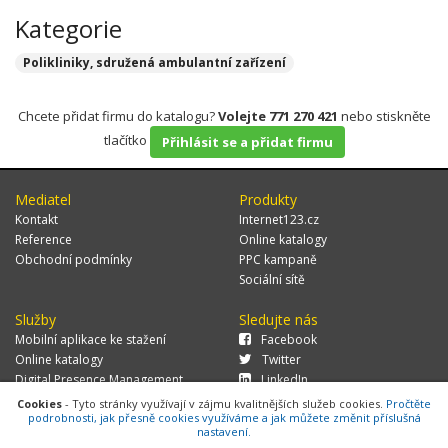
Kategorie
Polikliniky, sdružená ambulantní zařízení
Chcete přidat firmu do katalogu?
Volejte 771 270 421
nebo stiskněte
tlačítko
Přihlásit se a přidat firmu
Mediatel
Produkty
Kontakt
Internet123.cz
Reference
Online katalogy
Obchodní podmínky
PPC kampaně
Sociální sítě
Služby
Sledujte nás
Mobilní aplikace ke stažení
Facebook
Online katalogy
Twitter
Digital Presence Management
LinkedIn
Více zákazníků
Cookies
- Tyto stránky využívají v zájmu kvalitnějších služeb cookies.
Pročtěte
podrobnosti, jak přesně cookies využíváme a jak můžete změnit příslušná
nastavení.