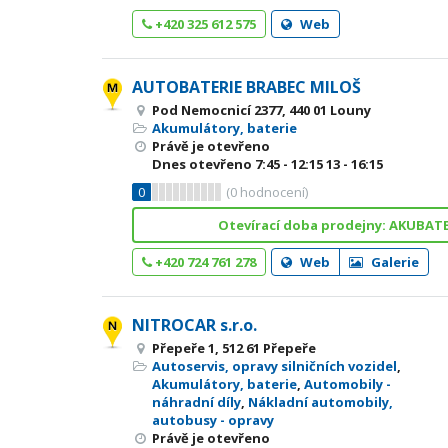
+420 325 612 575
Web
AUTOBATERIE BRABEC MILOŠ
Pod Nemocnicí 2377, 440 01 Louny
Akumulátory, baterie
Právě je otevřeno
Dnes otevřeno
7:45 - 12:15
13 - 16:15
0
(
0
hodnocení)
Otevírací doba prodejny: AKUBATE
+420 724 761 278
Web
Galerie
NITROCAR s.r.o.
Přepeře 1, 512 61 Přepeře
Autoservis, opravy silničních vozidel
,
Akumulátory, baterie
,
Automobily -
náhradní díly
,
Nákladní automobily,
autobusy - opravy
Právě je otevřeno