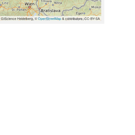
 GIScience Heidelberg, ©
OpenStreetMap
& contributors, CC-BY-SA