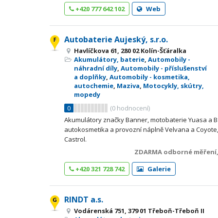
+420 777 642 102
Web
Autobaterie Aujeský, s.r.o.
Havlíčkova 61, 280 02 Kolín-Šťáralka
Akumulátory, baterie
,
Automobily -
náhradní díly
,
Automobily - příslušenství
a doplňky
,
Automobily - kosmetika,
autochemie
,
Maziva
,
Motocykly, skútry,
mopedy
0
(
0
hodnocení)
Akumulátory značky Banner, motobaterie Yuasa a Ba
autokosmetika a provozní náplně Velvana a Coyote,
Castrol.
ZDARMA odborné měření, 
+420 321 728 742
Galerie
RINDT a.s.
Vodárenská 751, 379 01 Třeboň-Třeboň II