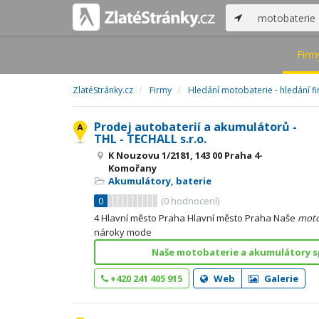
Firm
ZlatéStránky.cz
Firmy
Hledání motobaterie - hledání f
Prodej autobaterií a akumulátorů -
THL - TECHALL s.r.o.
K Nouzovu 1/2181, 143 00 Praha 4-
Komořany
Akumulátory, baterie
0
(
0
hodnocení)
4 Hlavní město Praha Hlavní město Praha Naše
moto
nároky mode
Naše motobaterie a akumulátory s
+420 241 405 915
Web
Galerie