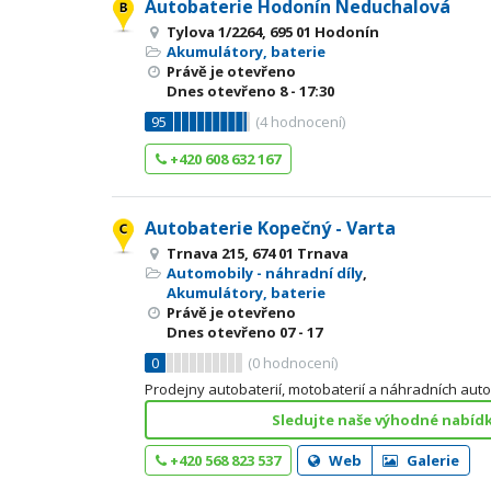
Autobaterie Hodonín Neduchalová
Tylova 1/2264, 695 01 Hodonín
Akumulátory, baterie
Právě je otevřeno
Dnes otevřeno
8 - 17:30
95
(
4
hodnocení)
+420 608 632 167
Autobaterie Kopečný - Varta
Trnava 215, 674 01 Trnava
Automobily - náhradní díly
,
Akumulátory, baterie
Právě je otevřeno
Dnes otevřeno
07 - 17
0
(
0
hodnocení)
Prodejny autobaterií, motobaterií a náhradních autod
Sledujte naše výhodné nabídky
+420 568 823 537
Web
Galerie