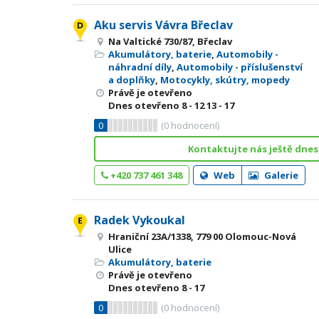
Aku servis Vávra Břeclav
Na Valtické 730/87, Břeclav
Akumulátory, baterie
,
Automobily -
náhradní díly
,
Automobily - příslušenství
a doplňky
,
Motocykly, skútry, mopedy
Právě je otevřeno
Dnes otevřeno
8 - 12
13 - 17
0
(
0
hodnocení)
Kontaktujte nás ještě dnes
+420 737 461 348
Web
Galerie
Radek Vykoukal
Hraniční 23A/1338, 779 00 Olomouc-Nová
Ulice
Akumulátory, baterie
Právě je otevřeno
Dnes otevřeno
8 - 17
0
(
0
hodnocení)