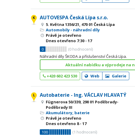
AUTOVESPA Česká Lípa s.r.o.
5. Května 1356/21, 470 01 Česká Lípa
Automobily - náhradní díly
Právě je otevřeno
Dnes otevřeno
7:30 - 17
0
(
0
hodnocení)
Náhradní díly ŠKODA a příslušenství Česká Lípa.
Aktuální nabídku a výprodeje na 
+420 602 423 530
Web
Galerie
Autobaterie - Ing. VÁCLAV HLAVATÝ
Fügnerova 50/339, 290 01 Poděbrady-
Poděbrady III
Akumulátory, baterie
Právě je otevřeno
Dnes otevřeno
8 - 17
100
(
1
hodnocení)