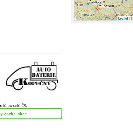
Leaflet
| ©
ílů po celé ČR.
 v sekci akce.