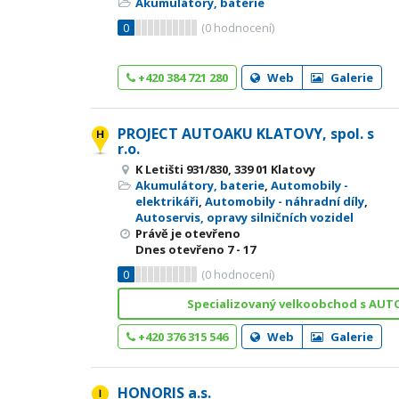
Akumulátory, baterie
0
(
0
hodnocení)
+420 384 721 280
Web
Galerie
PROJECT AUTOAKU KLATOVY, spol. s
r.o.
K Letišti 931/830, 339 01 Klatovy
Akumulátory, baterie
,
Automobily -
elektrikáři
,
Automobily - náhradní díly
,
Autoservis, opravy silničních vozidel
Právě je otevřeno
Dnes otevřeno
7 - 17
0
(
0
hodnocení)
Specializovaný velkoobchod s AU
+420 376 315 546
Web
Galerie
HONORIS a.s.