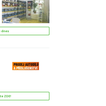
ě dnes
te ZDE!