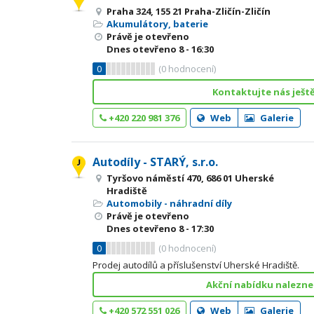
Praha 324, 155 21 Praha-Zličín-Zličín
Akumulátory, baterie
Právě je otevřeno
Dnes otevřeno
8 - 16:30
0
(
0
hodnocení)
Kontaktujte nás ješt
+420 220 981 376
Web
Galerie
Autodíly - STARÝ, s.r.o.
Tyršovo náměstí 470, 686 01 Uherské
Hradiště
Automobily - náhradní díly
Právě je otevřeno
Dnes otevřeno
8 - 17:30
0
(
0
hodnocení)
Prodej autodílů a příslušenství Uherské Hradiště.
Akční nabídku nalezne
+420 572 551 026
Web
Galerie