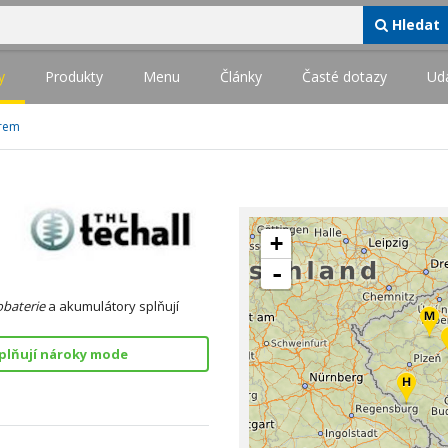
Hledat
y
Produkty
Menu
Články
Časté dotazy
Udá
irem
+
-
baterie
a akumulátory splňují
plňují nároky mode