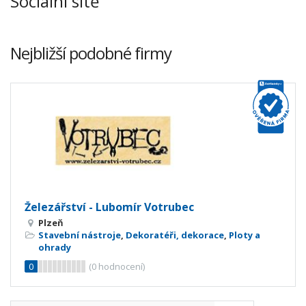
Sociální sítě
Nejbližší podobné firmy
Železářství - Lubomír Votrubec
Plzeň
Stavební nástroje
,
Dekoratéři, dekorace
,
Ploty a
ohrady
0
(
0
hodnocení)