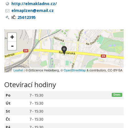
http://elmakladno.cz/
elmaplzen@email.cz
IČ:
25612395
+
-
Leaflet
| © GIScience Heidelberg, ©
OpenStreetMap
& contributors, CC-BY-SA
Otevírací hodiny
Po
7 - 15:30
Dnes
Út
7 - 15:30
St
7 - 15:30
Čt
7 - 15:30
Pá
7 - 15:30