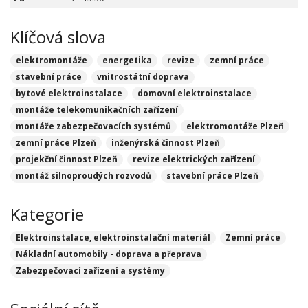
Klíčová slova
elektromontáže
energetika
revize
zemní práce
stavební práce
vnitrostátní doprava
bytové elektroinstalace
domovní elektroinstalace
montáže telekomunikačních zařízení
montáže zabezpečovacích systémů
elektromontáže Plzeň
zemní práce Plzeň
inženýrská činnost Plzeň
projekční činnost Plzeň
revize elektrických zařízení
montáž silnoproudých rozvodů
stavební práce Plzeň
Kategorie
Elektroinstalace, elektroinstalační materiál
Zemní práce
Nákladní automobily - doprava a přeprava
Zabezpečovací zařízení a systémy