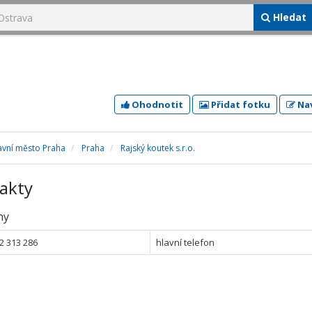
Hledat
Ohodnotit
Přidat fotku
Nav
avní město Praha
Praha
Rajský koutek s.r.o.
akty
ny
2 313 286
hlavní telefon