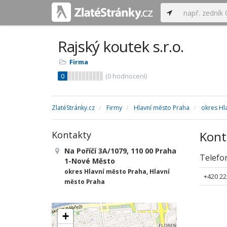
Rajský koutek s.r.o.
Firma
0
(
0
hodnocení)
ZlatéStránky.cz
Firmy
Hlavní město Praha
okres Hl
Kont
Kontakty
Na Poříčí 3A/1079, 110 00 Praha
Telefo
1-Nové Město
okres Hlavní město Praha, Hlavní
+420 22
město Praha
+