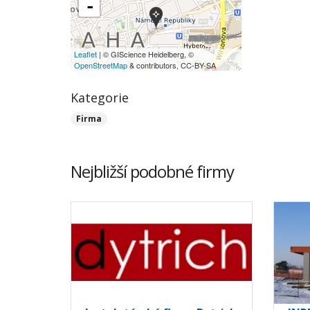
-
Leaflet
| © GIScience Heidelberg, ©
OpenStreetMap
& contributors, CC-BY-SA
Kategorie
Firma
Nejbližší podobné firmy