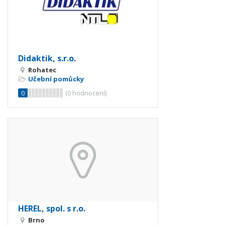
Didaktik, s.r.o.
Rohatec
Učební pomůcky
0
(
0
hodnocení)
HEREL, spol. s r.o.
Brno