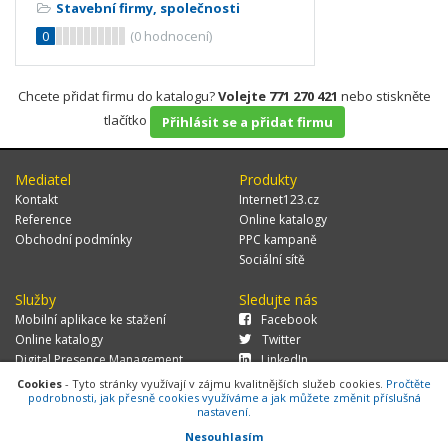
Stavební firmy, společnosti
0
(
0
hodnocení)
Chcete přidat firmu do katalogu?
Volejte 771 270 421
nebo stiskněte
tlačítko
Přihlásit se a přidat firmu
Mediatel
Produkty
Kontakt
Internet123.cz
Reference
Online katalogy
Obchodní podmínky
PPC kampaně
Sociální sítě
Služby
Sledujte nás
Mobilní aplikace ke stažení
Facebook
Online katalogy
Twitter
Digital Presence Management
LinkedIn
Více zákazníků
Cookies
- Tyto stránky využívají v zájmu kvalitnějších služeb cookies.
Pročtěte
podrobnosti, jak přesně cookies využíváme a jak můžete změnit příslušná
nastavení.
Nesouhlasím
© 2026 MEDIATEL CZ, s.r.o.,
Za Potokem 46/4, 106 00 Praha 10, tel.: