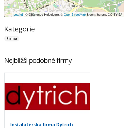
Leaflet
| © GIScience Heidelberg, ©
OpenStreetMap
& contributors, CC-BY-SA
Kategorie
Firma
Nejbližší podobné firmy
Instalatérská firma Dytrich