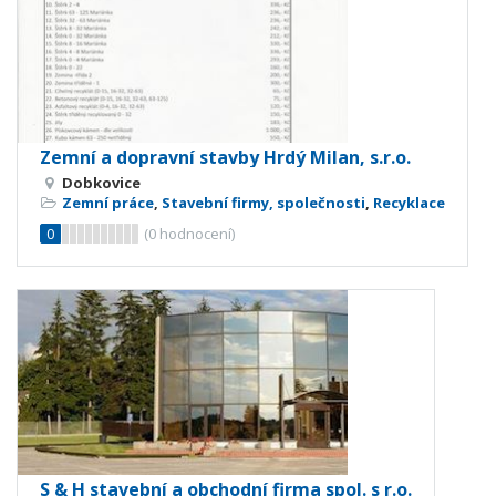
Zemní a dopravní stavby Hrdý Milan, s.r.o.
Dobkovice
Zemní práce
,
Stavební firmy, společnosti
,
Recyklace
0
(
0
hodnocení)
S & H stavební a obchodní firma spol. s r.o.