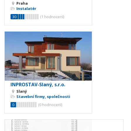
Praha
Instalatér
30
(
1
hodnocení)
INPROSTAV-Slaný, s.r.o.
Slaný
Stavební firmy, společnosti
0
(
0
hodnocení)