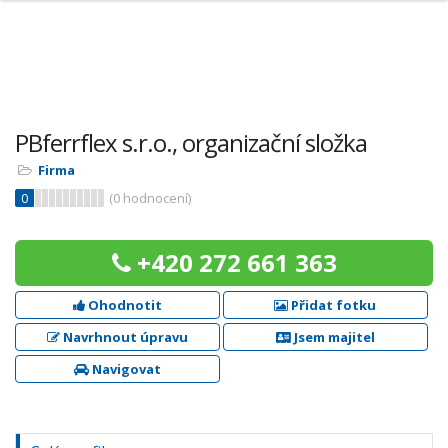
PBferrflex s.r.o., organizační složka
Firma
0
(
0
hodnocení)
+420 272 661 363
Ohodnotit
Přidat fotku
Navrhnout úpravu
Jsem majitel
Navigovat