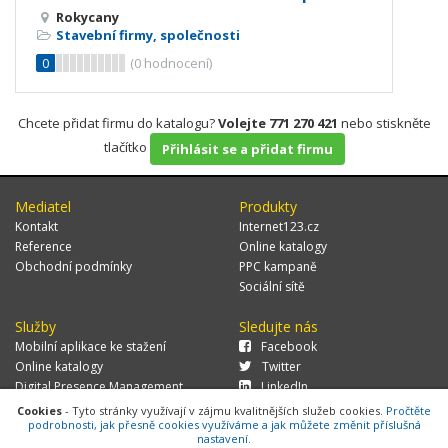
Rokycany
Stavební firmy, společnosti
0
(
0
hodnocení)
Chcete přidat firmu do katalogu?
Volejte 771 270 421
nebo stiskněte
tlačítko
Přihlásit se a přidat firmu
Mediatel
Produkty
Kontakt
Internet123.cz
Reference
Online katalogy
Obchodní podmínky
PPC kampaně
Sociální sítě
Služby
Sledujte nás
Mobilní aplikace ke stažení
Facebook
Online katalogy
Twitter
Digital Presence Management
LinkedIn
Více zákazníků
Cookies
- Tyto stránky využívají v zájmu kvalitnějších služeb cookies.
Pročtěte
podrobnosti, jak přesně cookies využíváme a jak můžete změnit příslušná
nastavení.