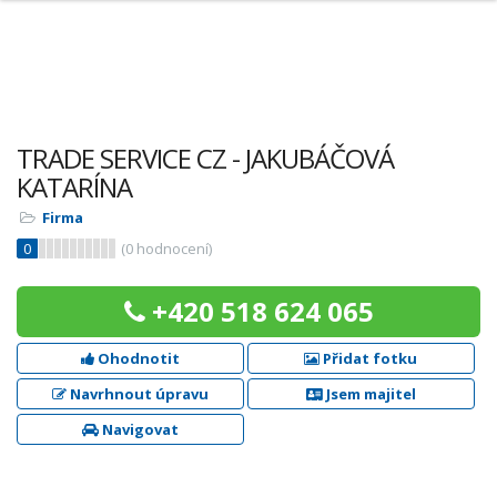
TRADE SERVICE CZ - JAKUBÁČOVÁ
KATARÍNA
Firma
0
(
0
hodnocení)
+420 518 624 065
Ohodnotit
Přidat fotku
Navrhnout úpravu
Jsem majitel
Navigovat