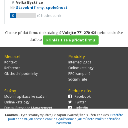
Velká Bystřice
Stavební firmy, společnosti
0
(
0
hodnocení)
Chcete přidat firmu do katalogu?
Volejte 771 270 421
nebo stiskněte
tlačítko
Přihlásit se a přidat firmu
Mediatel
Produkty
Kontakt
Internet123.cz
Reference
Online katalogy
Obchodní podmínky
PPC kampaně
Sociální sítě
Služby
Sledujte nás
Mobilní aplikace ke stažení
Facebook
Online katalogy
Twitter
Digital Presence Management
LinkedIn
Více zákazníků
Cookies
- Tyto stránky využívají v zájmu kvalitnějších služeb cookies.
Pročtěte
podrobnosti, jak přesně cookies využíváme a jak můžete změnit příslušná
nastavení.