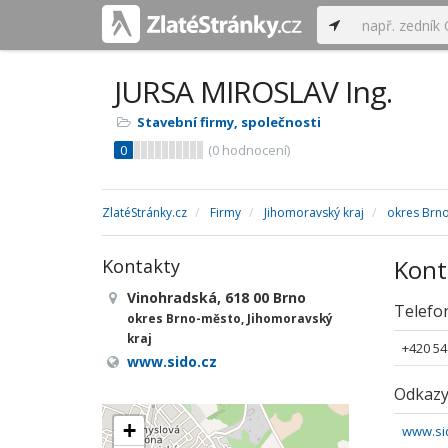
JURSA MIROSLAV Ing.
Stavební firmy, společnosti
0
(
0
hodnocení)
ZlatéStránky.cz
Firmy
Jihomoravský kraj
okres Brn
Kont
Kontakty
Vinohradská, 618 00 Brno
Telefo
okres Brno-město, Jihomoravský
kraj
+420 54
www.sido.cz
Odkaz
+
www.si