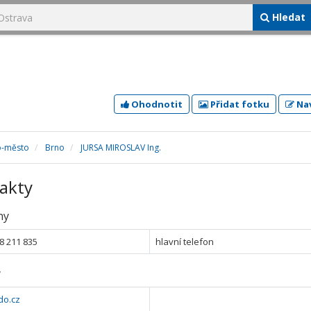
Hledat
Ohodnotit
Přidat fotku
Nav
o-město
Brno
JURSA MIROSLAV Ing.
akty
ny
8 211 835
hlavní telefon
y
do.cz