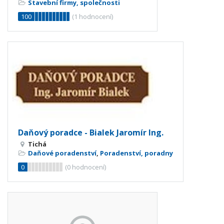
Stavební firmy, společnosti
100
(
1
hodnocení)
Daňový poradce - Bialek Jaromír Ing.
Tichá
Daňové poradenství
,
Poradenství, poradny
0
(
0
hodnocení)