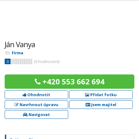
Ján Vanya
Firma
0
(
0
hodnocení)
+420 553 662 694
Ohodnotit
Přidat fotku
Navrhnout úpravu
Jsem majitel
Navigovat