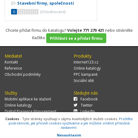
Stavební firmy, společnosti
0
(
0
hodnocení)
Chcete přidat firmu do katalogu?
Volejte 771 270 421
nebo stiskněte
tlačítko
Přihlásit se a přidat firmu
Mediatel
Produkty
Kontakt
Internet123.cz
Reference
Online katalogy
Obchodní podmínky
PPC kampaně
Sociální sítě
Služby
Sledujte nás
Mobilní aplikace ke stažení
Facebook
Online katalogy
Twitter
Digital Presence Management
LinkedIn
Více zákazníků
Cookies
- Tyto stránky využívají v zájmu kvalitnějších služeb cookies.
Pročtěte
podrobnosti, jak přesně cookies využíváme a jak můžete změnit příslušná
nastavení.
Nesouhlasím
© 2026 MEDIATEL CZ, s.r.o.,
Za Potokem 46/4, 106 00 Praha 10, tel.: