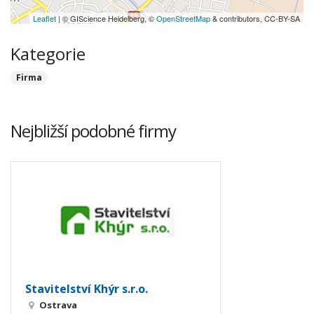
Leaflet
| © GIScience Heidelberg, ©
OpenStreetMap
& contributors, CC-BY-SA
Kategorie
Firma
Nejbližší podobné firmy
Stavitelství Khýr s.r.o.
Ostrava