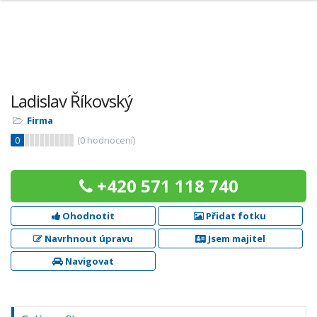
Ladislav Říkovský
Firma
0
(
0
hodnocení)
+420 571 118 740
Ohodnotit
Přidat fotku
Navrhnout úpravu
Jsem majitel
Navigovat