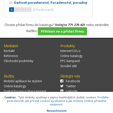
Daňové poradenství
,
Poradenství, poradny
0
(
0
hodnocení)
Chcete přidat firmu do katalogu?
Volejte 771 270 421
nebo stiskněte
tlačítko
Přihlásit se a přidat firmu
Mediatel
Produkty
Kontakt
Internet123.cz
Reference
Online katalogy
Obchodní podmínky
PPC kampaně
Sociální sítě
Služby
Sledujte nás
Mobilní aplikace ke stažení
Facebook
Online katalogy
Twitter
Digital Presence Management
LinkedIn
Více zákazníků
Cookies
- Tyto stránky využívají v zájmu kvalitnějších služeb cookies.
Pročtěte
podrobnosti, jak přesně cookies využíváme a jak můžete změnit příslušná
nastavení.
Nesouhlasím
© 2026 MEDIATEL CZ, s.r.o.,
Za Potokem 46/4, 106 00 Praha 10, tel.: