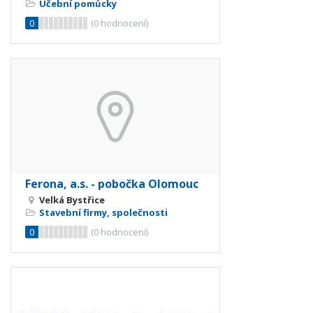
Učební pomůcky
0
(
0
hodnocení)
Ferona, a.s. - pobočka Olomouc
Velká Bystřice
Stavební firmy, společnosti
0
(
0
hodnocení)