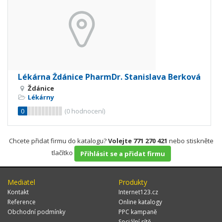
Lékárna Ždánice PharmDr. Stanislava Berková
Ždánice
Lékárny
0
(
0
hodnocení)
Chcete přidat firmu do katalogu?
Volejte 771 270 421
nebo stiskněte
tlačítko
Přihlásit se a přidat firmu
Mediatel
Produkty
Kontakt
Internet123.cz
Reference
Online katalogy
Obchodní podmínky
PPC kampaně
Sociální sítě