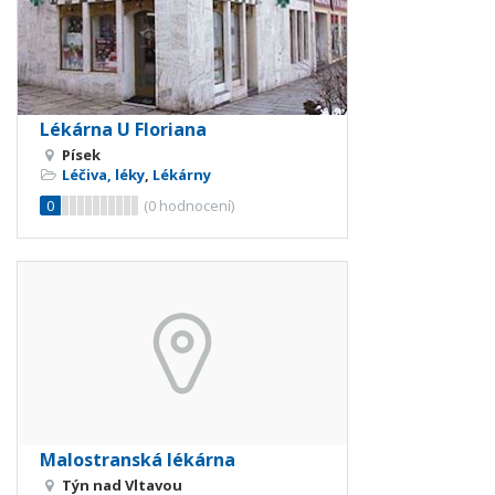
Lékárna U Floriana
Písek
Léčiva, léky
,
Lékárny
0
(
0
hodnocení)
Malostranská lékárna
Týn nad Vltavou