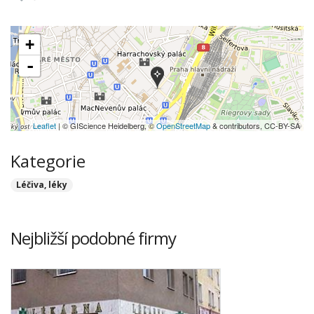
+
-
Leaflet
| © GIScience Heidelberg, ©
OpenStreetMap
& contributors, CC-BY-SA
Kategorie
Léčiva, léky
Nejbližší podobné firmy