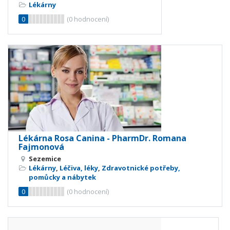
Lékárny
0
(
0
hodnocení)
Lékárna Rosa Canina - PharmDr. Romana
Fajmonová
Sezemice
Lékárny
,
Léčiva, léky
,
Zdravotnické potřeby,
pomůcky a nábytek
0
(
0
hodnocení)