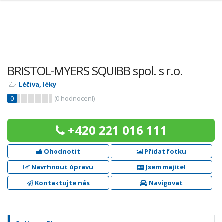
BRISTOL-MYERS SQUIBB spol. s r.o.
Léčiva, léky
0
(
0
hodnocení)
+420 221 016 111
Ohodnotit
Přidat fotku
Navrhnout úpravu
Jsem majitel
Kontaktujte nás
Navigovat