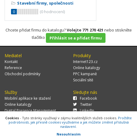
Stavební firmy, společnosti
0
(
0
hodnocení)
Chcete přidat firmu do katalogu?
Volejte 771 270 421
nebo stiskněte
tlačítko
Přihlásit se a přidat firmu
Mediatel
Produkty
Kontakt
Internet123.cz
Reference
Online katalogy
Obchodní podmínky
PPC kampaně
Sociální sítě
Služby
Sledujte nás
Mobilní aplikace ke stažení
Facebook
Online katalogy
Twitter
Digital Presence Management
LinkedIn
Více zákazníků
Cookies
- Tyto stránky využívají v zájmu kvalitnějších služeb cookies.
Pročtěte
podrobnosti, jak přesně cookies využíváme a jak můžete změnit příslušná
nastavení.
Nesouhlasím
© 2026 MEDIATEL CZ, s.r.o.,
Za Potokem 46/4, 106 00 Praha 10, tel.: