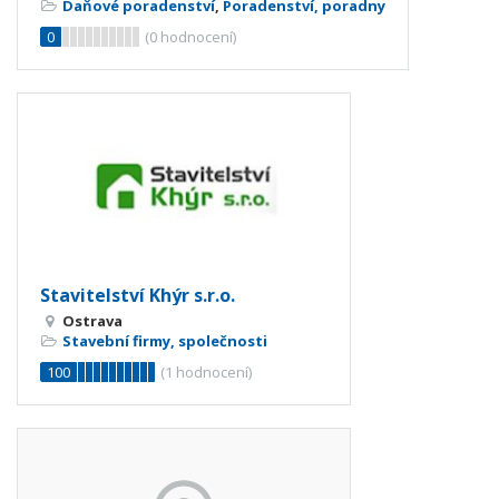
Daňové poradenství
,
Poradenství, poradny
0
(
0
hodnocení)
Stavitelství Khýr s.r.o.
Ostrava
Stavební firmy, společnosti
100
(
1
hodnocení)