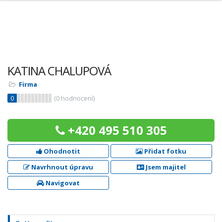
KATINA CHALUPOVÁ
Firma
0
(
0
hodnocení)
+420 495 510 305
Ohodnotit
Přidat fotku
Navrhnout úpravu
Jsem majitel
Navigovat