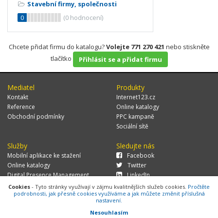
Stavební firmy, společnosti
0
(
0
hodnocení)
Chcete přidat firmu do katalogu?
Volejte 771 270 421
nebo stiskněte
tlačítko
Přihlásit se a přidat firmu
Mediatel
Produkty
Kontakt
Internet123.cz
Reference
Online katalogy
Obchodní podmínky
PPC kampaně
Sociální sítě
Služby
Sledujte nás
Mobilní aplikace ke stažení
Facebook
Online katalogy
Twitter
Digital Presence Management
LinkedIn
Více zákazníků
Cookies
- Tyto stránky využívají v zájmu kvalitnějších služeb cookies.
Pročtěte
podrobnosti, jak přesně cookies využíváme a jak můžete změnit příslušná
nastavení.
Nesouhlasím
© 2026 MEDIATEL CZ, s.r.o.,
Za Potokem 46/4, 106 00 Praha 10, tel.: