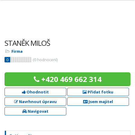
STANĚK MILOŠ
Firma
0
(
0
hodnocení)
+420 469 662 314
Ohodnotit
Přidat fotku
Navrhnout úpravu
Jsem majitel
Navigovat