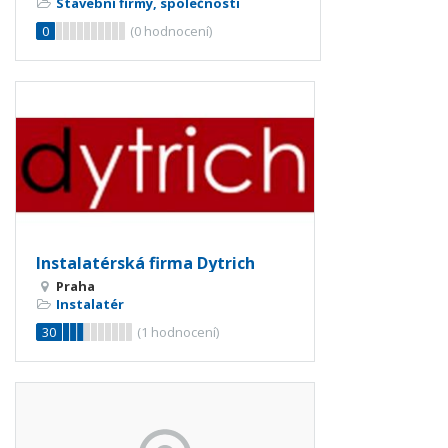
Stavební firmy, společnosti
0
(
0
hodnocení)
Instalatérská firma Dytrich
Praha
Instalatér
30
(
1
hodnocení)