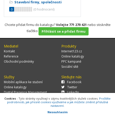
Stavební firmy, společnosti
0
(
0
hodnocení)
Chcete přidat firmu do katalogu?
Volejte 771 270 421
nebo stiskněte
tlačítko
Přihlásit se a přidat firmu
Mediatel
Produkty
Kontakt
Internet123.cz
Reference
Online katalogy
Obchodní podmínky
PPC kampaně
Sociální sítě
Služby
Sledujte nás
Mobilní aplikace ke stažení
Facebook
Online katalogy
Twitter
Digital Presence Management
LinkedIn
Více zákazníků
Cookies
- Tyto stránky využívají v zájmu kvalitnějších služeb cookies.
Pročtěte
podrobnosti, jak přesně cookies využíváme a jak můžete změnit příslušná
nastavení.
Nesouhlasím
© 2026 MEDIATEL CZ, s.r.o.,
Za Potokem 46/4, 106 00 Praha 10, tel.: