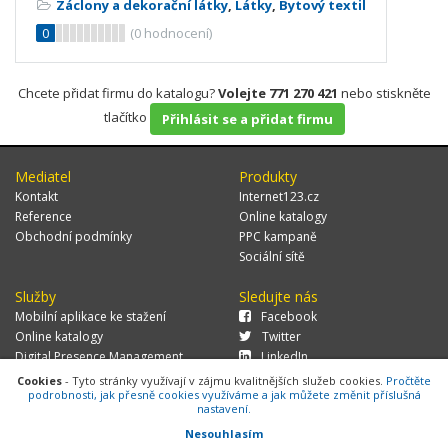
Záclony a dekorační látky
,
Látky
,
Bytový textil
0
(
0
hodnocení)
Chcete přidat firmu do katalogu?
Volejte 771 270 421
nebo stiskněte
tlačítko
Přihlásit se a přidat firmu
Mediatel
Produkty
Kontakt
Internet123.cz
Reference
Online katalogy
Obchodní podmínky
PPC kampaně
Sociální sítě
Služby
Sledujte nás
Mobilní aplikace ke stažení
Facebook
Online katalogy
Twitter
Digital Presence Management
LinkedIn
Více zákazníků
Cookies
- Tyto stránky využívají v zájmu kvalitnějších služeb cookies.
Pročtěte
podrobnosti, jak přesně cookies využíváme a jak můžete změnit příslušná
nastavení.
Nesouhlasím
© 2026 MEDIATEL CZ, s.r.o.,
Za Potokem 46/4, 106 00 Praha 10, tel.: