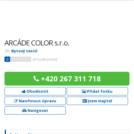
ARCÁDE COLOR s.r.o.
Bytový textil
0
(
0
hodnocení)
+420 267 311 718
Ohodnotit
Přidat fotku
Navrhnout úpravu
Jsem majitel
Navigovat