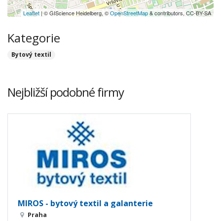
Leaflet
| © GIScience Heidelberg, ©
OpenStreetMap
& contributors, CC-BY-SA
Kategorie
Bytový textil
Nejbližší podobné firmy
MIROS - bytový textil a galanterie
Praha