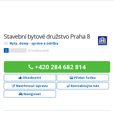
Stavební bytové družstvo Praha 8
Byty, domy - správa a údržba
0
(
0
hodnocení)
+420 284 682 814
Ohodnotit
Přidat fotku
Navrhnout úpravu
Kontaktujte nás
Navigovat