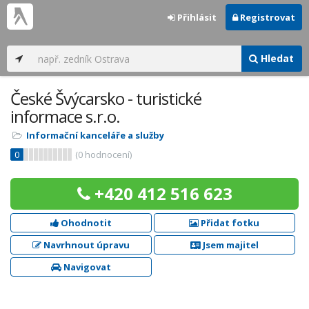
Přihlásit
Registrovat
Hledat
České Švýcarsko - turistické
informace s.r.o.
Informační kanceláře a služby
0
(
0
hodnocení)
+420 412 516 623
Ohodnotit
Přidat fotku
Navrhnout úpravu
Jsem majitel
Navigovat