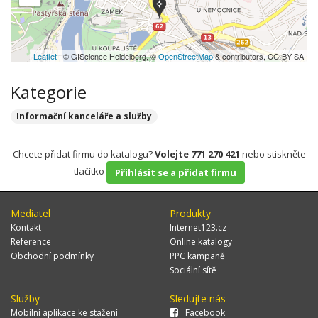
Leaflet
| © GIScience Heidelberg, ©
OpenStreetMap
& contributors, CC-BY-SA
Kategorie
Informační kanceláře a služby
Chcete přidat firmu do katalogu?
Volejte 771 270 421
nebo stiskněte
tlačítko
Přihlásit se a přidat firmu
Mediatel
Produkty
Kontakt
Internet123.cz
Reference
Online katalogy
Obchodní podmínky
PPC kampaně
Sociální sítě
Služby
Sledujte nás
Mobilní aplikace ke stažení
Facebook