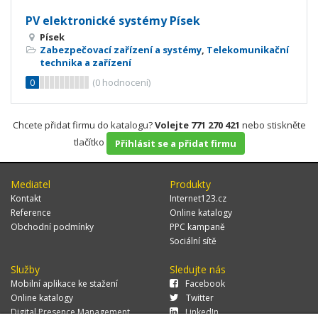
PV elektronické systémy Písek
Písek
Zabezpečovací zařízení a systémy
,
Telekomunikační
technika a zařízení
0
(
0
hodnocení)
Chcete přidat firmu do katalogu?
Volejte 771 270 421
nebo stiskněte
tlačítko
Přihlásit se a přidat firmu
Mediatel
Produkty
Kontakt
Internet123.cz
Reference
Online katalogy
Obchodní podmínky
PPC kampaně
Sociální sítě
Služby
Sledujte nás
Mobilní aplikace ke stažení
Facebook
Online katalogy
Twitter
Digital Presence Management
LinkedIn