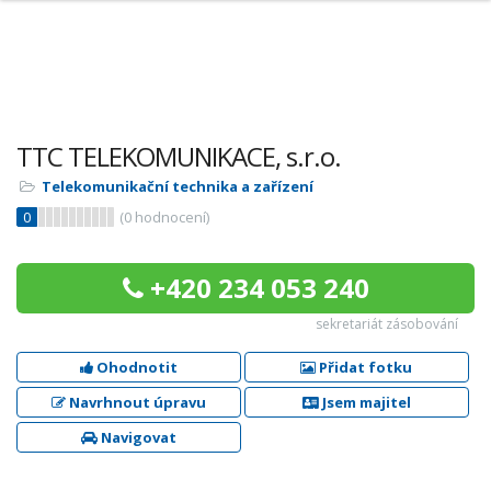
TTC TELEKOMUNIKACE, s.r.o.
Telekomunikační technika a zařízení
0
(
0
hodnocení)
+420 234 053 240
sekretariát zásobování
Ohodnotit
Přidat fotku
Navrhnout úpravu
Jsem majitel
Navigovat