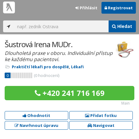
Přihlásit
Registrovat
Hledat
Šustrová Irena MUDr.
Dlouholetá praxe v oboru. Individuální přístup
ke každému pacientovi.
Praktičtí lékaři pro dospělé
,
Lékaři
0
(
0
hodnocení)
+420 241 716 169
Main
Ohodnotit
Přidat fotku
Navrhnout úpravu
Navigovat