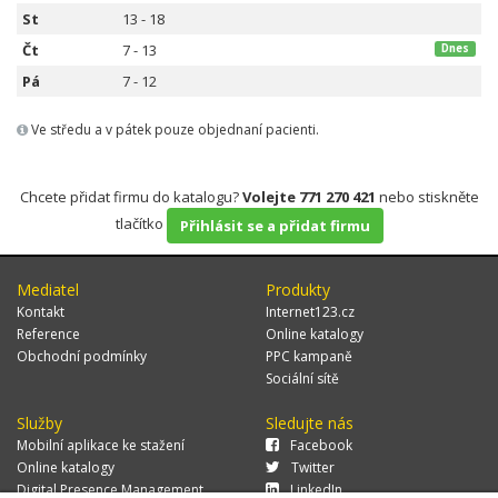
St
13 - 18
Čt
7 - 13
Dnes
Pá
7 - 12
Ve středu a v pátek pouze objednaní pacienti.
Chcete přidat firmu do katalogu?
Volejte 771 270 421
nebo stiskněte
tlačítko
Přihlásit se a přidat firmu
Mediatel
Produkty
Kontakt
Internet123.cz
Reference
Online katalogy
Obchodní podmínky
PPC kampaně
Sociální sítě
Služby
Sledujte nás
Mobilní aplikace ke stažení
Facebook
Online katalogy
Twitter
Digital Presence Management
LinkedIn