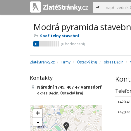
Modrá pyramida stavební 
Spořitelny stavební
0
(
0
hodnocení)
ZlatéStránky.cz
Firmy
Ústecký kraj
okres Děčín
Kont
Kontakty
Národní 1749, 407 47 Varnsdorf
Telefo
okres Děčín, Ústecký kraj
+420 41
+
+420 41
-