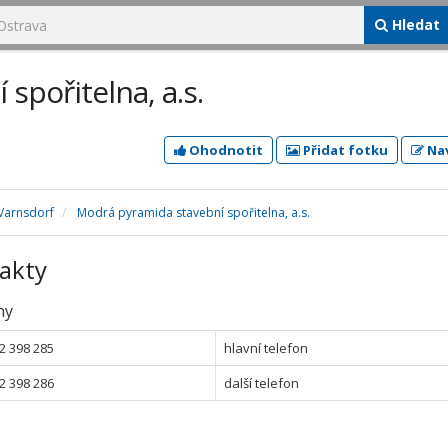
Hledat
spořitelna, a.s.
Ohodnotit
Přidat fotku
Nav
Varnsdorf
Modrá pyramida stavební spořitelna, a.s.
akty
ny
2 398 285
hlavní telefon
2 398 286
další telefon