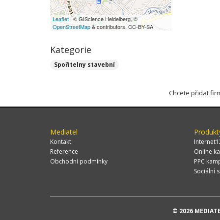
Leaflet
| © GIScience Heidelberg, ©
OpenStreetMap
& contributors, CC-BY-SA
Kategorie
Spořitelny stavební
Chcete přidat fi
Mediatel
Produkt
Kontakt
Internet1
Reference
Online ka
Obchodní podmínky
PPC kam
Sociální s
© 2026 MEDIATEL