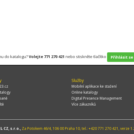
rmu do katalogu?
Volejte 771 270 421
nebo stiskněte tlačítko
Přihlásit se
y
Služby
23.cz
Mobilní aplikace ke stažení
talogy
Online katalogy
paně
Digital Presence Management
ítě
Více zákazníků
 CZ, s.r.o.,
Za Potokem 46/4, 106 00 Praha 10, tel.: +420 771 270 421, verze 1.