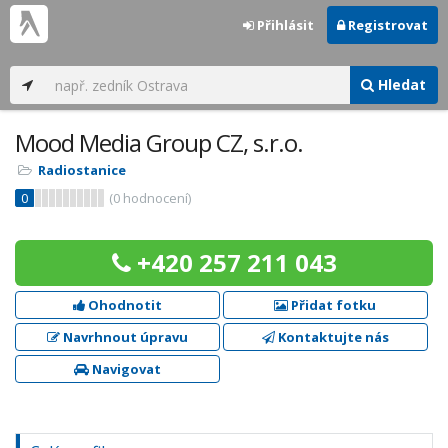
Přihlásit
Registrovat
Hledat
Mood Media Group CZ, s.r.o.
Radiostanice
0
(
0
hodnocení)
+420 257 211 043
Ohodnotit
Přidat fotku
Navrhnout úpravu
Kontaktujte nás
Navigovat