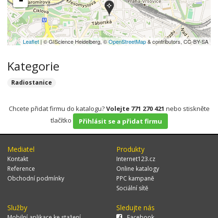
-
Leaflet
| © GIScience Heidelberg, ©
OpenStreetMap
& contributors, CC-BY-SA
Kategorie
Radiostanice
Chcete přidat firmu do katalogu?
Volejte 771 270 421
nebo stiskněte
tlačítko
Přihlásit se a přidat firmu
Mediatel
Produkty
Kontakt
Internet123.cz
Reference
Online katalogy
Obchodní podmínky
PPC kampaně
Sociální sítě
Služby
Sledujte nás
Mobilní aplikace ke stažení
Facebook