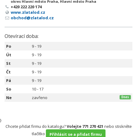
okres Hlavní město Praha, Hlavní město Praha
+420 222 220 174
www.zlatalod.cz
obchod@zlatalod.cz
Otevírací doba:
Po
9 - 19
Út
9 - 19
St
9 - 19
Čt
9 - 19
Pá
9 - 19
So
10 - 17
Ne
zavřeno
Dnes
}
Chcete přidat firmu do katalogu?
Volejte 771 270 421
nebo stiskněte
tlačítko
Přihlásit se a přidat firmu