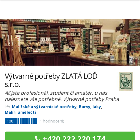
Výtvarné potřeby ZLATÁ LOĎ
s.r.o.
Ať jste profesionál, student či amatér, u nás
naleznete vše potřebné. Výtvarné potřeby Praha
Malířské a výtvarnické potřeby
,
Barvy, laky
,
Malíři umělečtí
100
(
1
hodnocení)
+420 222 220 174