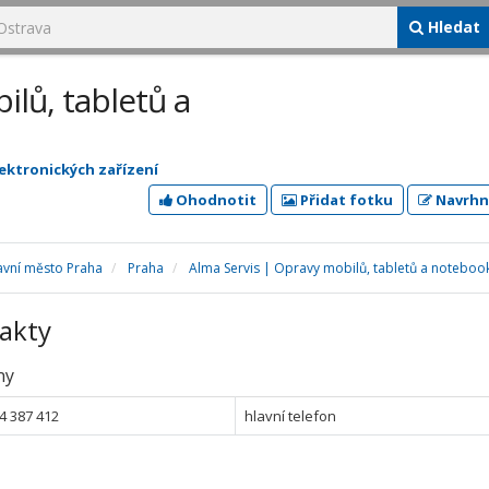
Hledat
ilů, tabletů a
lektronických zařízení
Ohodnotit
Přidat fotku
Navrhn
avní město Praha
Praha
Alma Servis | Opravy mobilů, tabletů a noteboo
akty
ny
4 387 412
hlavní telefon