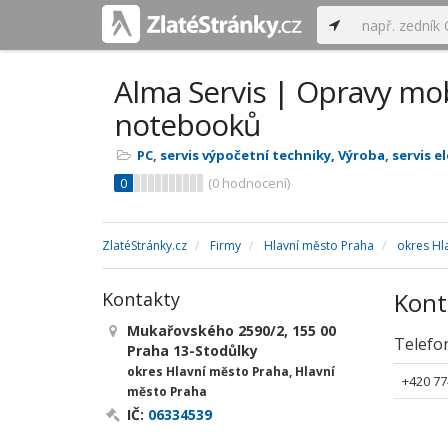
Alma Servis | Opravy mob
notebooků
PC, servis výpočetní techniky
,
Výroba, servis e
0
(
0
hodnocení)
ZlatéStránky.cz
Firmy
Hlavní město Praha
okres Hl
Kont
Kontakty
Mukařovského 2590/2, 155 00
Telefo
Praha 13-Stodůlky
okres Hlavní město Praha, Hlavní
+420 77
město Praha
IČ:
06334539