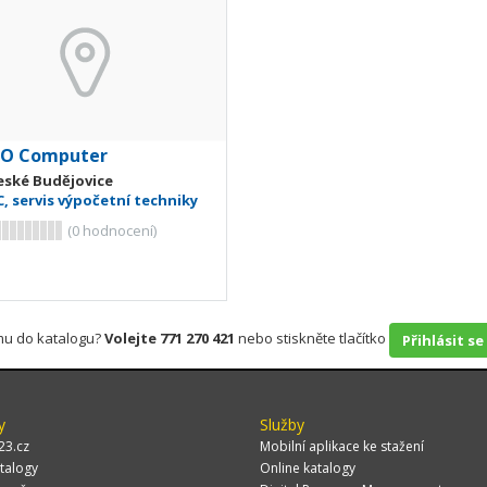
O Computer
eské Budějovice
C, servis výpočetní techniky
(
0
hodnocení)
rmu do katalogu?
Volejte 771 270 421
nebo stiskněte tlačítko
Přihlásit se
y
Služby
23.cz
Mobilní aplikace ke stažení
talogy
Online katalogy