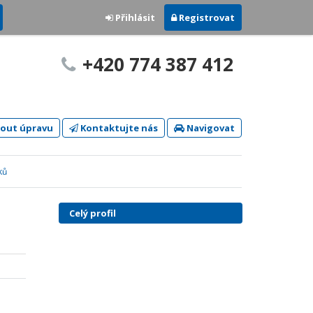
Přihlásit
Registrovat
+420 774 387 412
out úpravu
Kontaktujte nás
Navigovat
ků
Celý profil