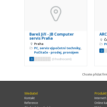
Bareš Jiří - JB Computer
ARC
servis Praha
Č
Praha
P
PC, servis výpočetní techniky
,
0
Počítače - prodej, pronájem
0
(
0
hodnocení)
Chcete přidat fi
Mediatel
Produkt
Kontakt
Internet1
Reference
Online ka