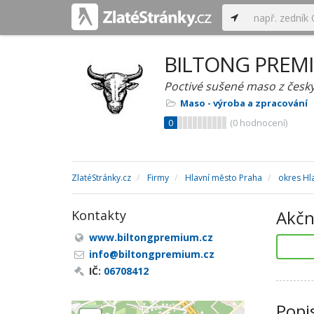
BILTONG PREM
Poctivé sušené maso z česk
Maso - výroba a zpracování
0
(
0
hodnocení)
ZlatéStránky.cz
Firmy
Hlavní město Praha
okres Hl
Akčn
Kontakty
www.biltongpremium.cz
info@biltongpremium.cz
IČ:
06708412
Popi