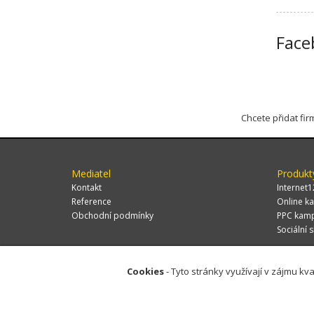
Face
Chcete přidat fi
Mediatel
Produkt
Kontakt
Internet1
Reference
Online ka
Obchodní podmínky
PPC kam
Sociální s
Cookies
- Tyto stránky využívají v zájmu kva
© 2026 MEDIATEL