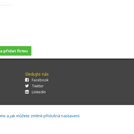
 a přidat firmu
Sledujte nás
Facebook
Twitter
LinkedIn
áme a jak můžete změnit příslušná nastavení.
29.0.143,
Cookies