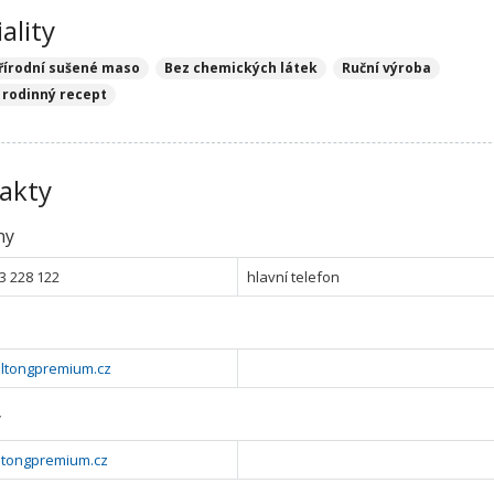
ality
řírodní sušené maso
Bez chemických látek
Ruční výroba
 rodinný recept
akty
ny
3 228 122
hlavní telefon
iltongpremium.cz
y
ltongpremium.cz