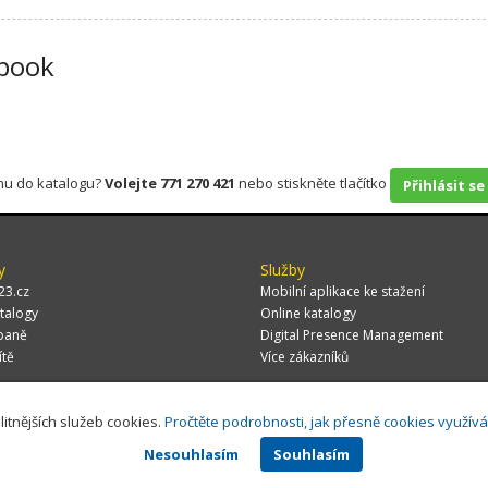
book
rmu do katalogu?
Volejte 771 270 421
nebo stiskněte tlačítko
Přihlásit se
y
Služby
23.cz
Mobilní aplikace ke stažení
talogy
Online katalogy
paně
Digital Presence Management
ítě
Více zákazníků
litnějších služeb cookies.
Pročtěte podrobnosti, jak přesně cookies využív
 CZ, s.r.o.,
Za Potokem 46/4, 106 00 Praha 10, tel.: +420 771 270 421, verze 1.
Nesouhlasím
Souhlasím