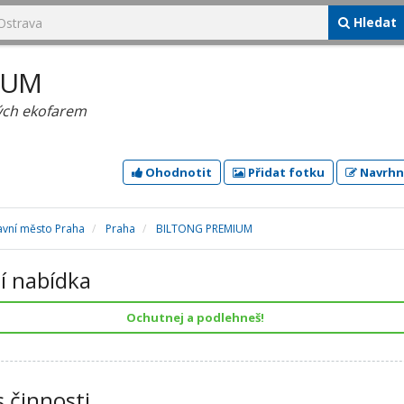
Hledat
IUM
ých ekofarem
Ohodnotit
Přidat fotku
Navrhn
avní město Praha
Praha
BILTONG PREMIUM
í nabídka
Ochutnej a podlehneš!
s činnosti