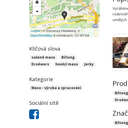
+
Vyrábíme
-
rodinnéh
umělých 
Leaflet
| © GIScience Heidelberg, ©
OpenStreetMap
& contributors, CC-BY-SA
Klíčová slova
sušené maso
Biltong
Droëwors
hovězí maso
Jerky
Kategorie
Prod
Maso - výroba a zpracování
Bilton
Droëwo
Sociální sítě
Znač
Bilton