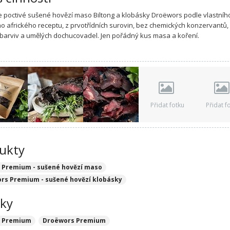
 poctivé sušené hovězí maso Biltong a klobásky Droëwors podle vlastníh
o afrického receptu, z prvotřídních surovin, bez chemických konzervantů,
barviv a umělých dochucovadel. Jen pořádný kus masa a koření.
Přidat fotku
Přidat f
ukty
g Premium - sušené hovězí maso
rs Premium - sušené hovězí klobásky
ky
g Premium
Droëwors Premium