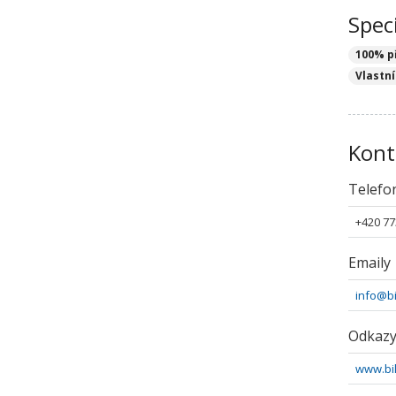
Speci
100% p
Vlastní
Kont
Telefo
+420 77
Emaily
info@b
Odkaz
www.bi