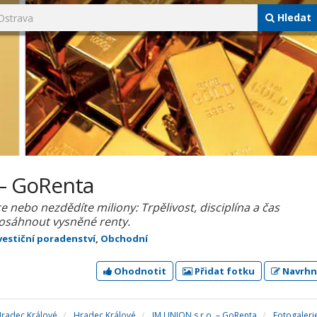
Hledat
 – GoRenta
 nebo nezdědíte miliony: Trpělivost, disciplína a čas
dosáhnout vysněné renty.
vestiční poradenství
,
Obchodní
Ohodnotit
Přidat fotku
Navrhn
Hradec Králové
Hradec Králové
JM UNION s.r.o. – GoRenta
Fotogaleri