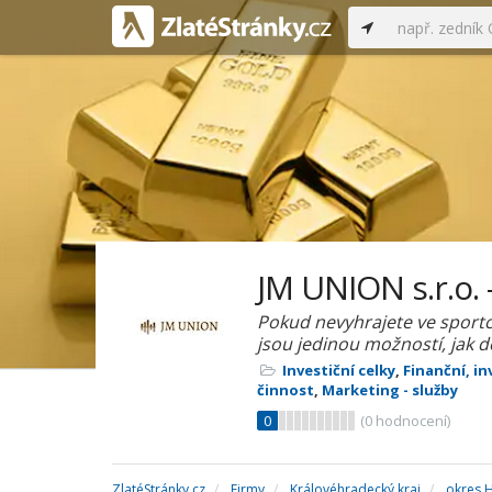
JM UNION s.r.o.
Pokud nevyhrajete ve sportce
jsou jedinou možností, jak 
Investiční celky
,
Finanční, in
činnost
,
Marketing - služby
0
(
0
hodnocení)
ZlatéStránky.cz
Firmy
Královéhradecký kraj
okres 