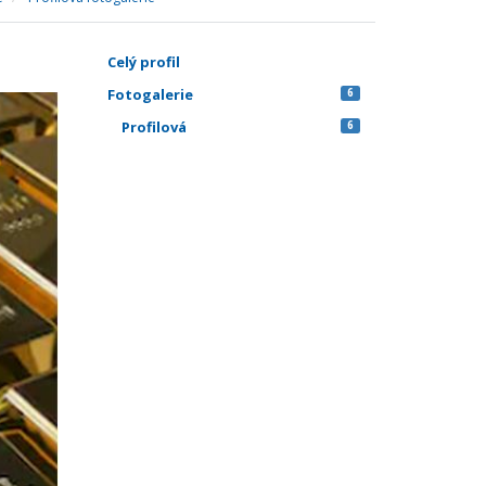
Celý profil
Fotogalerie
6
Profilová
6