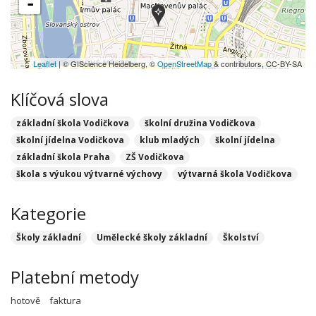
-
Leaflet
| © GIScience Heidelberg, ©
OpenStreetMap
& contributors, CC-BY-SA
Klíčová slova
základní škola Vodičkova
školní družina Vodičkova
školní jídelna Vodičkova
klub mladých
školní jídelna
základní škola Praha
ZŠ Vodičkova
škola s výukou výtvarné výchovy
výtvarná škola Vodičkova
Kategorie
Školy základní
Umělecké školy základní
Školství
Platební metody
hotově
faktura