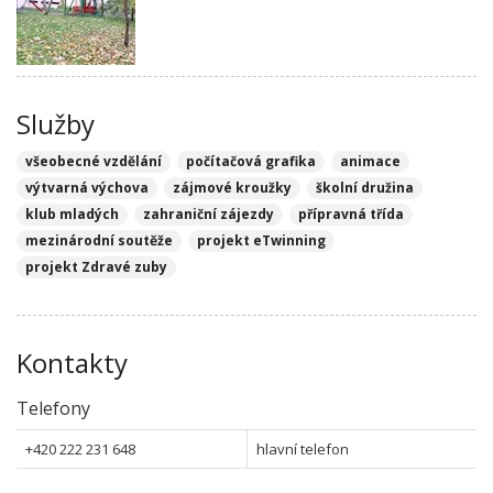
Služby
všeobecné vzdělání
počítačová grafika
animace
výtvarná výchova
zájmové kroužky
školní družina
klub mladých
zahraniční zájezdy
přípravná třída
mezinárodní soutěže
projekt eTwinning
projekt Zdravé zuby
Kontakty
Telefony
+420 222 231 648
hlavní telefon