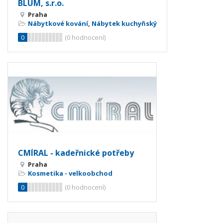
BLUM, s.r.o.
Praha
Nábytkové kování
,
Nábytek kuchyňský
0
(
0
hodnocení)
CMÍRAL - kadeřnické potřeby
Praha
Kosmetika - velkoobchod
0
(
0
hodnocení)