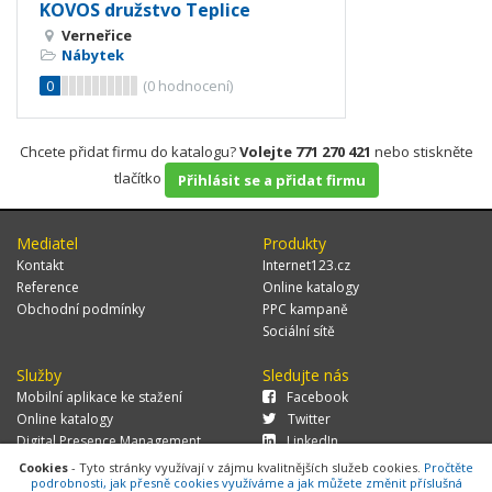
KOVOS družstvo Teplice
Verneřice
Nábytek
0
(
0
hodnocení)
Chcete přidat firmu do katalogu?
Volejte 771 270 421
nebo stiskněte
tlačítko
Přihlásit se a přidat firmu
Mediatel
Produkty
Kontakt
Internet123.cz
Reference
Online katalogy
Obchodní podmínky
PPC kampaně
Sociální sítě
Služby
Sledujte nás
Mobilní aplikace ke stažení
Facebook
Online katalogy
Twitter
Digital Presence Management
LinkedIn
Více zákazníků
Cookies
- Tyto stránky využívají v zájmu kvalitnějších služeb cookies.
Pročtěte
podrobnosti, jak přesně cookies využíváme a jak můžete změnit příslušná