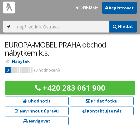
Přihlásit
Registrovat
Hledat
EUROPA-MÖBEL PRAHA obchod
nábytkem k.s.
Nábytek
0
(
0
hodnocení)
+420 283 061 900
Ohodnotit
Přidat fotku
Navrhnout úpravu
Kontaktujte nás
Navigovat