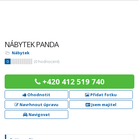
NÁBYTEK PANDA
Nábytek
0
(
0
hodnocení)
+420 412 519 740
Ohodnotit
Přidat fotku
Navrhnout úpravu
Jsem majitel
Navigovat