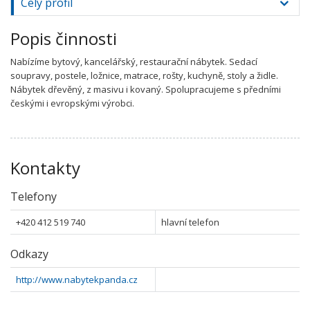
Celý profil
Popis činnosti
Nabízíme bytový, kancelářský, restaurační nábytek. Sedací
soupravy, postele, ložnice, matrace, rošty, kuchyně, stoly a židle.
Nábytek dřevěný, z masivu i kovaný. Spolupracujeme s předními
českými i evropskými výrobci.
Kontakty
Telefony
+420 412 519 740
hlavní telefon
Odkazy
http://www.nabytekpanda.cz