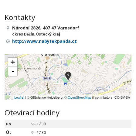
Kontakty
Národní 2826, 407 47 Varnsdorf
okres Děčín, Ústecký kraj
http://www.nabytekpanda.cz
+
-
Leaflet
| © GIScience Heidelberg, ©
OpenStreetMap
& contributors, CC-BY-SA
Otevírací hodiny
Po
9 - 17:30
Út
9 - 17:30