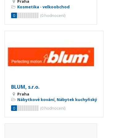
Praha
Kosmetika - velkoobchod
0
(
0
hodnocení)
BLUM, s.r.o.
Praha
Nábytkové kování
,
Nábytek kuchyňský
0
(
0
hodnocení)