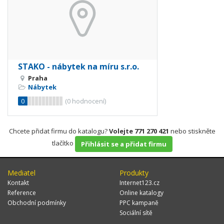
STAKO - nábytek na míru s.r.o.
Praha
Nábytek
0
(
0
hodnocení)
Chcete přidat firmu do katalogu?
Volejte 771 270 421
nebo stiskněte
tlačítko
Přihlásit se a přidat firmu
Mediatel
Produkty
Kontakt
Internet123.cz
Reference
Online katalogy
Obchodní podmínky
PPC kampaně
Sociální sítě