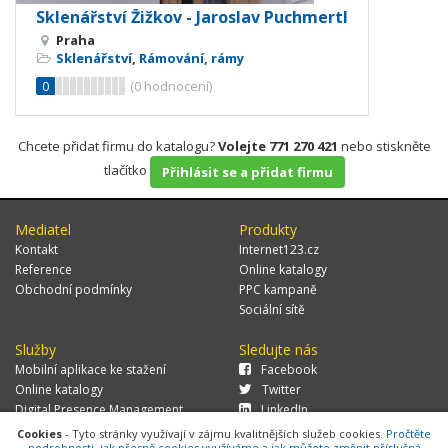
Sklenářství Žižkov - Jaroslav Puchmertl
Praha
Sklenářství
,
Rámování, rámy
0
(
0
hodnocení)
Chcete přidat firmu do katalogu?
Volejte 771 270 421
nebo stiskněte
tlačítko
Přihlásit se a přidat firmu
Mediatel
Produkty
Kontakt
Internet123.cz
Reference
Online katalogy
Obchodní podmínky
PPC kampaně
Sociální sítě
Služby
Sledujte nás
Mobilní aplikace ke stažení
Facebook
Online katalogy
Twitter
Digital Presence Management
LinkedIn
Více zákazníků
Cookies
- Tyto stránky využívají v zájmu kvalitnějších služeb cookies.
Pročtěte
podrobnosti, jak přesně cookies využíváme a jak můžete změnit příslušná