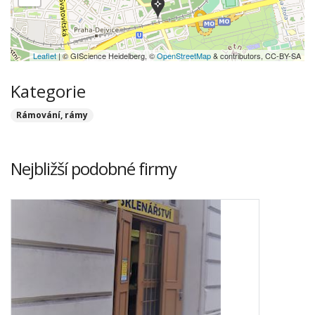
Leaflet
| © GIScience Heidelberg, ©
OpenStreetMap
& contributors, CC-BY-SA
Kategorie
Rámování, rámy
Nejbližší podobné firmy