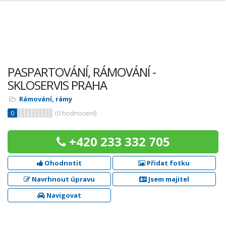
PASPARTOVÁNÍ, RÁMOVÁNÍ -
SKLOSERVIS PRAHA
Rámování, rámy
0
(
0
hodnocení)
+420 233 332 705
Ohodnotit
Přidat fotku
Navrhnout úpravu
Jsem majitel
Navigovat