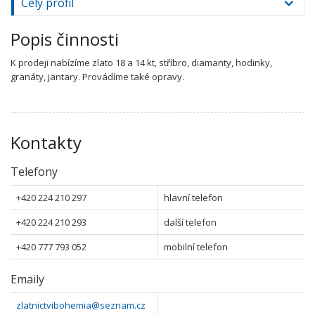
Celý profil
Popis činnosti
K prodeji nabízíme zlato 18 a 14 kt, stříbro, diamanty, hodinky,
granáty, jantary. Provádíme také opravy.
Kontakty
Telefony
+420 224 210 297
hlavní telefon
+420 224 210 293
další telefon
+420 777 793 052
mobilní telefon
Emaily
zlatnictvibohemia@seznam.cz