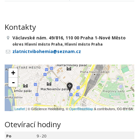
Kontakty
Václavské nám. 49/816, 110 00 Praha 1-Nové Město
okres Hlavní město Praha, Hlavní město Praha
zlatnictvibohemia@seznam.cz
+
-
Leaflet
| © GIScience Heidelberg, ©
OpenStreetMap
& contributors, CC-BY-SA
Otevírací hodiny
Po
9 - 20