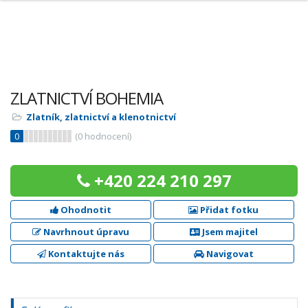
ZLATNICTVÍ BOHEMIA
Zlatník, zlatnictví a klenotnictví
0
(
0
hodnocení)
+420 224 210 297
Ohodnotit
Přidat fotku
Navrhnout úpravu
Jsem majitel
Kontaktujte nás
Navigovat