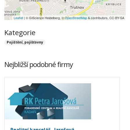
Leaflet
| © GIScience Heidelberg, ©
OpenStreetMap
& contributors, CC-BY-SA
Kategorie
Pojištění, pojišťovny
Nejbližší podobné firmy
Realitní kancelář - Jarošová