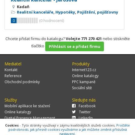
Kadaň
Realitní kanceláře
,
Hypotéky
,
Pojištění, pojišťovny
0
(
0
hodnocení)
Chcete přidat firmu do katalogu?
Volejte 771 270 421
nebo stiskněte
tlačítko
Přihlásit se a přidat firmu
Mediatel
Produkty
Kontakt
Internet123.cz
Reference
Online katalogy
Obchodní podmínky
PPC kampaně
Sociální sítě
Služby
Sledujte nás
Mobilní aplikace ke stažení
Facebook
Online katalogy
Twitter
Digital Presence Management
LinkedIn
Více zákazníků
Cookies
- Tyto stránky využívají v zájmu kvalitnějších služeb cookies.
Pročtěte
podrobnosti, jak přesně cookies využíváme a jak můžete změnit příslušná
nastavení.