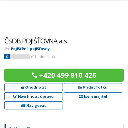
ČSOB POJIŠŤOVNA a.s.
Pojištění, pojišťovny
0
(
0
hodnocení)
+420 499 810 426
Ohodnotit
Přidat fotku
Navrhnout úpravu
Jsem majitel
Navigovat