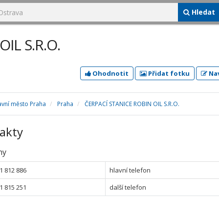
Hledat
IL S.R.O.
Ohodnotit
Přidat fotku
Nav
avní město Praha
Praha
ČERPACÍ STANICE ROBIN OIL S.R.O.
akty
ny
1 812 886
hlavní telefon
1 815 251
další telefon