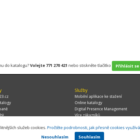
rmu do katalogu?
Volejte 771 270 421
nebo stiskněte tlačítko
Přihlásit se
y
Služby
23.cz
Mobilní aplikace ke stažení
talogy
Online katalogy
paně
Digital Presence Management
ítě
Více zákazníků
litnějších služeb cookies.
Pročtěte podrobnosti, jak přesně cookies využív
Nesouhlasím
Souhlasím