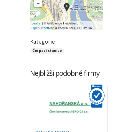
-
Leaflet
| © GIScience Heidelberg, ©
OpenStreetMap
& contributors, CC-BY-SA
Kategorie
Čerpací stanice
Nejbližší podobné firmy