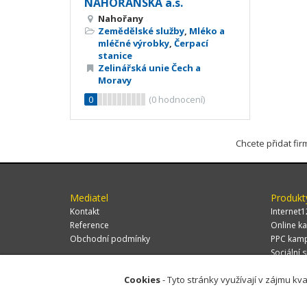
NAHOŘANSKÁ a.s.
Nahořany
Zemědělské služby
,
Mléko a
mléčné výrobky
,
Čerpací
stanice
Zelinářská unie Čech a
Moravy
0
(
0
hodnocení)
Chcete přidat fi
Mediatel
Produkt
Kontakt
Internet1
Reference
Online ka
Obchodní podmínky
PPC kam
Sociální s
Cookies
- Tyto stránky využívají v zájmu kva