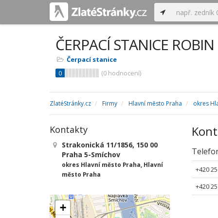
ČERPACÍ STANICE ROBIN O
Čerpací stanice
0
(
0
hodnocení)
ZlatéStránky.cz
Firmy
Hlavní město Praha
okres Hl
Kont
Kontakty
Strakonická 11/1856, 150 00
Telefo
Praha 5-Smíchov
okres Hlavní město Praha, Hlavní
+420 25
město Praha
+420 25
+