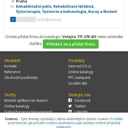
Praha
Rehabilitační péče
,
Rehabilitace léčebná,
fyzioterapie, fyziatrie a balneologie
,
Kurzy a školení
0
(
0
hodnocení)
Chcete přidat firmu do katalogu?
Volejte 771 270 421
nebo stiskněte
tlačítko
Přihlásit se a přidat firmu
Mediatel
Produkty
Kontakt
Internet123.cz
Reference
Online katalogy
Obchodní podmínky
PPC kampaně
Sociální sítě
Služby
Sledujte nás
Mobilní aplikace ke stažení
Facebook
Online katalogy
Twitter
Digital Presence Management
LinkedIn
Více zákazníků
Cookies
- Tyto stránky využívají v zájmu kvalitnějších služeb cookies.
Pročtěte
podrobnosti, jak přesně cookies využíváme a jak můžete změnit příslušná
nastavení.