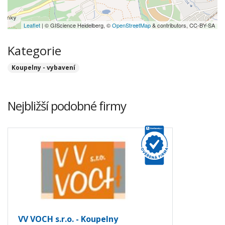
Leaflet
| © GIScience Heidelberg, ©
OpenStreetMap
& contributors, CC-BY-SA
Kategorie
Koupelny - vybavení
Nejbližší podobné firmy
VV VOCH s.r.o. - Koupelny