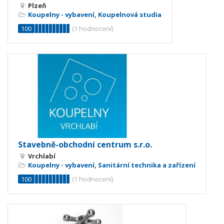
Plzeň
Koupelny - vybavení
,
Koupelnová studia
100
(
1
hodnocení)
Stavebně-obchodní centrum s.r.o.
Vrchlabí
Koupelny - vybavení
,
Sanitární technika a zařízení
100
(
1
hodnocení)