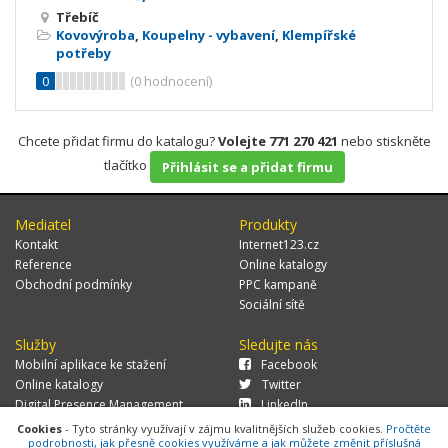
Třebíč
Kovovýroba
,
Koupelny - vybavení
,
Klempířské
potřeby
0
(
0
hodnocení)
Chcete přidat firmu do katalogu?
Volejte 771 270 421
nebo stiskněte
tlačítko
Přihlásit se a přidat firmu
Mediatel
Produkty
Kontakt
Internet123.cz
Reference
Online katalogy
Obchodní podmínky
PPC kampaně
Sociální sítě
Služby
Sledujte nás
Mobilní aplikace ke stažení
Facebook
Online katalogy
Twitter
Digital Presence Management
LinkedIn
Více zákazníků
Cookies
- Tyto stránky využívají v zájmu kvalitnějších služeb cookies.
Pročtěte
podrobnosti, jak přesně cookies využíváme a jak můžete změnit příslušná