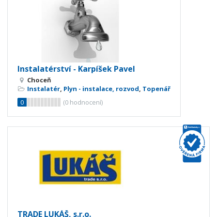
Instalatérství - Karpíšek Pavel
Choceň
Instalatér
,
Plyn - instalace, rozvod
,
Topenář
0
(
0
hodnocení)
TRADE LUKÁŠ, s.r.o.