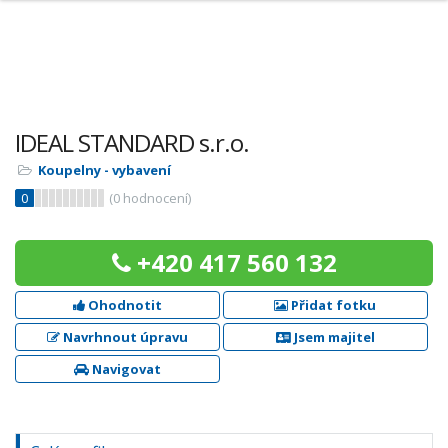
IDEAL STANDARD s.r.o.
Koupelny - vybavení
0
(
0
hodnocení)
+420 417 560 132
Ohodnotit
Přidat fotku
Navrhnout úpravu
Jsem majitel
Navigovat