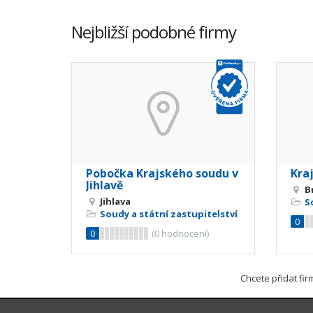
Nejbližší podobné firmy
Pobočka Krajského soudu v
Kra
Jihlavě
B
Jihlava
S
Soudy a státní zastupitelství
0
0
(
0
hodnocení)
Chcete přidat fi