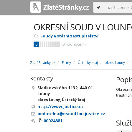
OKRESNÍ SOUD V LOUN
Soudy a státní zastupitelství
0
(
0
hodnocení)
ZlatéStránky.cz
Firmy
Ústecký kraj
okres Louny
Popi
Kontakty
Sladkovského 1132, 440 01
Okresní 
Louny
trestníc
okres Louny, Ústecký kraj
http://www.justice.cz
podatelna@osoud.lou.justice.cz
IČ:
00024881
Služ