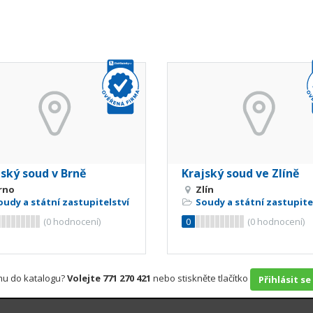
jský soud v Brně
Krajský soud ve Zlíně
rno
Zlín
oudy a státní zastupitelství
Soudy a státní zastupite
(
0
hodnocení)
0
(
0
hodnocení)
rmu do katalogu?
Volejte 771 270 421
nebo stiskněte tlačítko
Přihlásit se