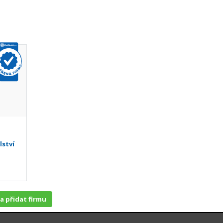
lství
 a přidat firmu