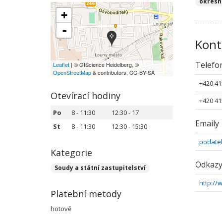
okresn
+
-
Kont
Telefo
Leaflet
| © GIScience Heidelberg, ©
OpenStreetMap
& contributors, CC-BY-SA
+420 41
Otevírací hodiny
+420 41
Po
8 - 11:30
12:30 - 17
Emaily
St
8 - 11:30
12:30 - 15:30
podatel
Kategorie
Odkaz
Soudy a státní zastupitelství
http://
Platební metody
hotově