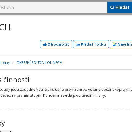
Hledat
ECH
Ohodnotit
Přidat fotku
Navrhn
Louny
OKRESNÍ SOUD V LOUNECH
s činnosti
soudy jsou zásadně věcně příslušné pro řízení ve většině občanskoprávníc
h věcech v prvním stupni. Pondělí a středa jsou úředními dny.
by