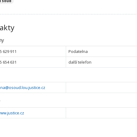
í soud
akty
ny
5 629 911
Podatelna
5 654 631
další telefon
na@osoud.lou.justice.cz
y
www.justice.cz