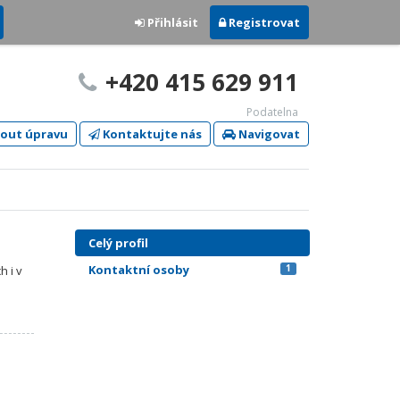
Přihlásit
Registrovat
+420 415 629 911
Podatelna
out úpravu
Kontaktujte nás
Navigovat
Celý profil
Kontaktní osoby
1
h i v