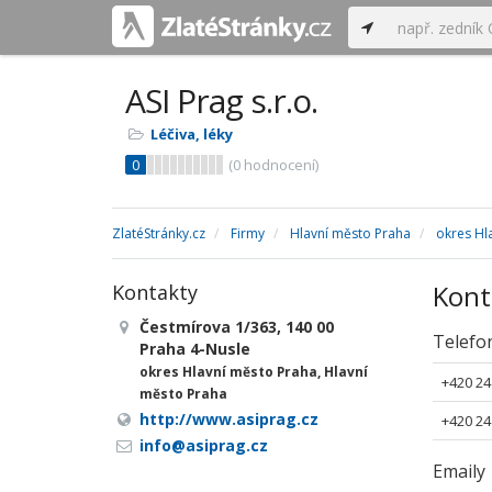
ASI Prag s.r.o.
Léčiva, léky
0
(
0
hodnocení)
ZlatéStránky.cz
Firmy
Hlavní město Praha
okres Hl
Kont
Kontakty
Čestmírova 1/363, 140 00
Telefo
Praha 4-Nusle
okres Hlavní město Praha, Hlavní
+420 24
město Praha
http://www.asiprag.cz
+420 24
info@asiprag.cz
Emaily