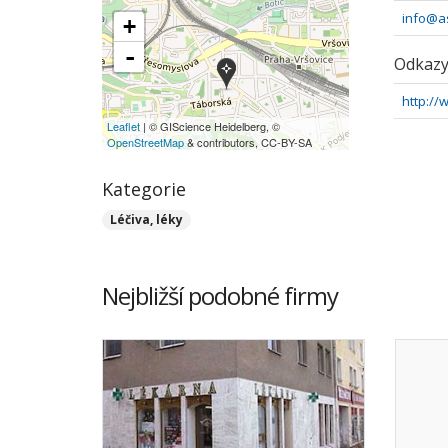
info@a
+
-
Odkaz
http://
Leaflet
| © GIScience Heidelberg, ©
OpenStreetMap
& contributors, CC-BY-SA
Kategorie
Léčiva, léky
Nejbližší podobné firmy