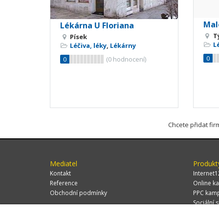
Mal
Lékárna U Floriana
T
Písek
L
Léčiva, léky
,
Lékárny
0
0
(
0
hodnocení)
Chcete přidat fi
Mediatel
Produkt
Kontakt
Internet1
Reference
Online ka
Obchodní podmínky
PPC kam
Sociální s