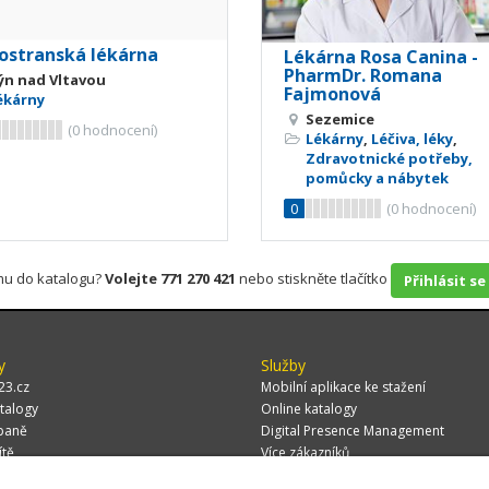
ostranská lékárna
Lékárna Rosa Canina -
PharmDr. Romana
ýn nad Vltavou
Fajmonová
ékárny
Sezemice
(
0
hodnocení)
Lékárny
,
Léčiva, léky
,
Zdravotnické potřeby,
pomůcky a nábytek
0
(
0
hodnocení)
rmu do katalogu?
Volejte 771 270 421
nebo stiskněte tlačítko
Přihlásit se
y
Služby
23.cz
Mobilní aplikace ke stažení
talogy
Online katalogy
paně
Digital Presence Management
ítě
Více zákazníků