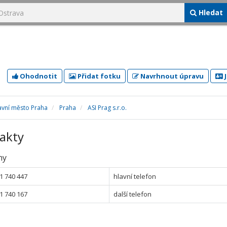
Hledat
Ohodnotit
Přidat fotku
Navrhnout úpravu
J
avní město Praha
Praha
ASI Prag s.r.o.
akty
ny
1 740 447
hlavní telefon
1 740 167
další telefon