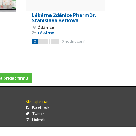
Lékárna Ždánice PharmDr.
Stanislava Berková
Ždánice
Lékárny
0
(
0
hodnocení)
 a přidat firmu
Sledujte nás
Facebook
Twitter
LinkedIn