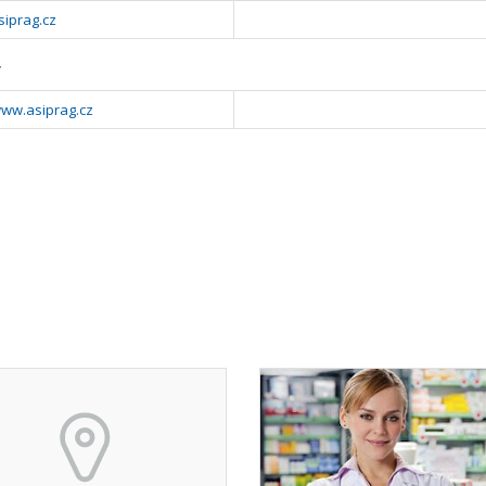
siprag.cz
y
www.asiprag.cz