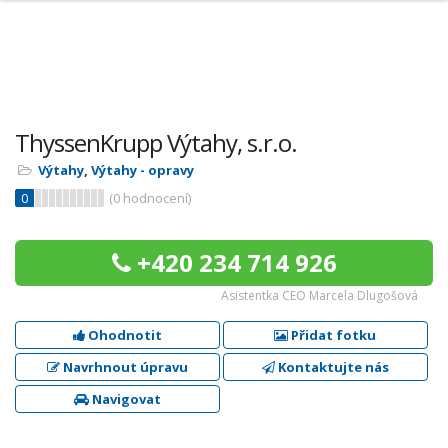
ThyssenKrupp Výtahy, s.r.o.
Výtahy
,
Výtahy - opravy
0
(
0
hodnocení)
+420 234 714 926
Asistentka CEO Marcela Dlugošová
Ohodnotit
Přidat fotku
Navrhnout úpravu
Kontaktujte nás
Navigovat