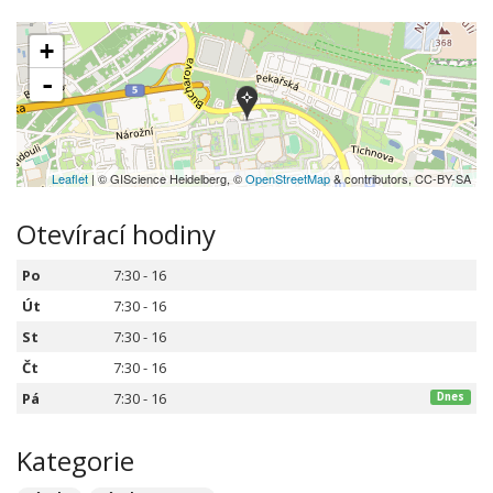
+
-
Leaflet
| © GIScience Heidelberg, ©
OpenStreetMap
& contributors, CC-BY-SA
Otevírací hodiny
Po
7:30 - 16
Út
7:30 - 16
St
7:30 - 16
Čt
7:30 - 16
Pá
7:30 - 16
Dnes
Kategorie