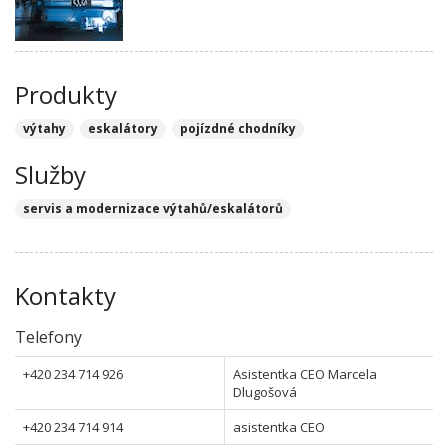
Produkty
výtahy
eskalátory
pojízdné chodníky
Služby
servis a modernizace výtahů/eskalátorů
Kontakty
Telefony
+420 234 714 926
Asistentka CEO Marcela
Dlugošová
+420 234 714 914
asistentka CEO