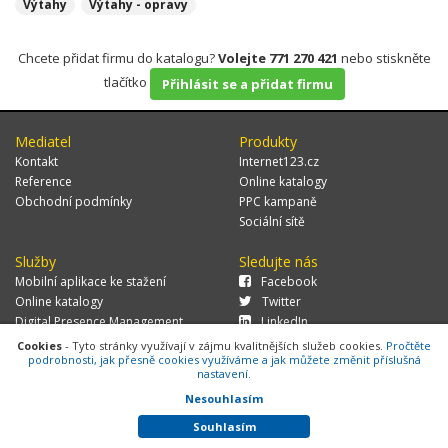
Výtahy
Výtahy - opravy
Chcete přidat firmu do katalogu?
Volejte 771 270 421
nebo stiskněte
tlačítko
Přihlásit se a přidat firmu
Mediatel
Produkty
Kontakt
Internet123.cz
Reference
Online katalogy
Obchodní podmínky
PPC kampaně
Sociální sítě
Služby
Sledujte nás
Mobilní aplikace ke stažení
Facebook
Online katalogy
Twitter
Digital Presence Management
LinkedIn
Více zákazníků
Cookies
- Tyto stránky využívají v zájmu kvalitnějších služeb cookies.
Pročtěte
podrobnosti, jak přesně cookies využíváme a jak můžete změnit příslušná
nastavení.
Nesouhlasím
© 2026 MEDIATEL CZ, s.r.o.,
Za Potokem 46/4, 106 00 Praha 10, tel.:
+420 771 270 421, verze 1.29.0.143,
Cookies
Souhlasím